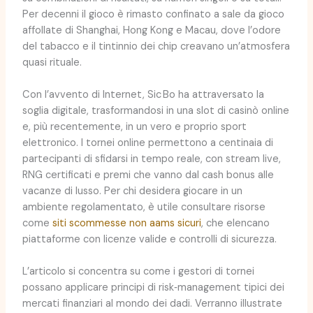
Per decenni il gioco è rimasto confinato a sale da gioco
affollate di Shanghai, Hong Kong e Macau, dove l’odore
del tabacco e il tintinnio dei chip creavano un’atmosfera
quasi rituale.
Con l’avvento di Internet, Sic Bo ha attraversato la
soglia digitale, trasformandosi in una slot di casinò online
e, più recentemente, in un vero e proprio sport
elettronico. I tornei online permettono a centinaia di
partecipanti di sfidarsi in tempo reale, con stream live,
RNG certificati e premi che vanno dal cash bonus alle
vacanze di lusso. Per chi desidera giocare in un
ambiente regolamentato, è utile consultare risorse
come
siti scommesse non aams sicuri
, che elencano
piattaforme con licenze valide e controlli di sicurezza.
L’articolo si concentra su come i gestori di tornei
possano applicare principi di risk‑management tipici dei
mercati finanziari al mondo dei dadi. Verranno illustrate