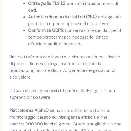
Crittografia TLS 1.3
per tutti i trasferimenti di
dati.
Autenticazione a due fattori (2FA)
obbligatoria
per il login e per le operazioni di prelievo.
Conformità GDPR
: conservazione dei dati per il
tempo strettamente necessario, diritto
all’oblio e audit di accesso.
Una piattaforma che investe in sicurezza riduce il rischio
di perdita finanziaria legata a frodi e migliora la
reputazione, fattore decisivo per attirare giocatori di
alto valore.
7. Caso studio: Successi di tornei di Sic Bo gestiti con
approccio risk‑aware
Piattaforma AlphaDice
ha introdotto un sistema di
monitoraggio basato su intelligenza artificiale che
analizza 200.000 lanci al giorno. Grazie a soglie di allarme
automatiche, ha ridotto le frodi del 42 % in sei mesi. Il