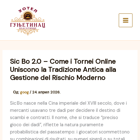
Пређи
Main
на
Men
садржај
Sic Bo 2.0 – Come i Tornei Online
Uniscono la Tradizione Antica alla
Gestione del Rischio Moderno
Од:
goog
/
24. април 2026.
Sic Bo nasce nella Cina imperiale del XVIII secolo, dove i
mercanti usavano tre dadi per decidere il destino di
scambi e contratti. Il nome, che si traduce “preciso
gioco dei dadi”, riflette la natura puramente
probabilistica del passatempo: i giocatori scommettono
su combinazioni di risultati, su numeri singoli o su totali.