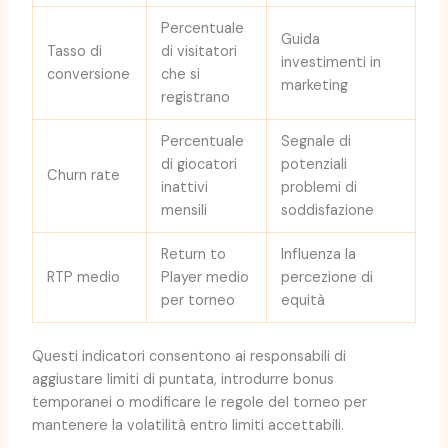
Percentuale
Guida
Tasso di
di visitatori
investimenti in
conversione
che si
marketing
registrano
Percentuale
Segnale di
di giocatori
potenziali
Churn rate
inattivi
problemi di
mensili
soddisfazione
Return to
Influenza la
RTP medio
Player medio
percezione di
per torneo
equità
Questi indicatori consentono ai responsabili di
aggiustare limiti di puntata, introdurre bonus
temporanei o modificare le regole del torneo per
mantenere la volatilità entro limiti accettabili.