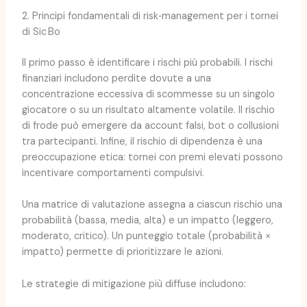
2. Principi fondamentali di risk‑management per i tornei
di Sic Bo
Il primo passo è identificare i rischi più probabili. I rischi
finanziari includono perdite dovute a una
concentrazione eccessiva di scommesse su un singolo
giocatore o su un risultato altamente volatile. Il rischio
di frode può emergere da account falsi, bot o collusioni
tra partecipanti. Infine, il rischio di dipendenza è una
preoccupazione etica: tornei con premi elevati possono
incentivare comportamenti compulsivi.
Una matrice di valutazione assegna a ciascun rischio una
probabilità (bassa, media, alta) e un impatto (leggero,
moderato, critico). Un punteggio totale (probabilità ×
impatto) permette di prioritizzare le azioni.
Le strategie di mitigazione più diffuse includono: