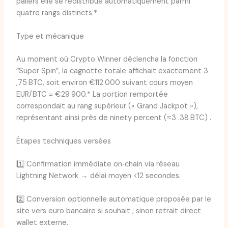
paliers elle se redistribue automatiquement parmi
quatre rangs distincts.*
Type et mécanique
Au moment où Crypto Winner déclencha la fonction
“Super Spin”, la cagnotte totale affichait exactement 3
,75 BTC, soit environ €112 000 suivant cours moyen
EUR/BTC = €29 900.* La portion remportée
correspondait au rang supérieur (« Grand Jackpot »),
représentant ainsi près ​de​ ninety percent (≈ 3 .38 BTC) .
Étapes techniques versées
1️⃣ Confirmation immédiate on‑chain via réseau
Lightning Network → délai moyen <12 secondes.
2️⃣ Conversion optionnelle automatique proposée par le
site vers euro bancaire si souhait ; sinon retrait direct
wallet externe.