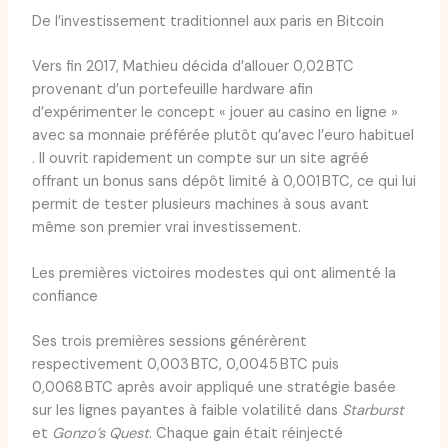
De l’investissement traditionnel aux paris en Bitcoin
Vers fin 2017, Mathieu décida d’allouer 0,02 BTC
provenant d’un portefeuille hardware afin
d’expérimenter le concept « jouer au casino en ligne »
avec sa monnaie préférée plutôt qu’avec l’euro habituel
. Il ouvrit rapidement un compte sur un site agréé
offrant un bonus sans dépôt limité à 0,001 BTC, ce qui lui
permit de tester plusieurs machines à sous avant
même son premier vrai investissement.
Les premières victoires modestes qui ont alimenté la
confiance
Ses trois premières sessions générèrent
respectivement 0,003 BTC, 0,0045 BTC puis
0,0068 BTC après avoir appliqué une stratégie basée
sur les lignes payantes à faible volatilité dans
Starburst
et
Gonzo’s Quest
. Chaque gain était réinjecté