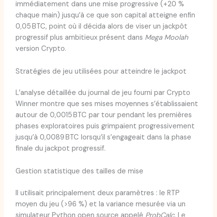
immédiatement dans une mise progressive (+20 %
chaque main) jusqu’à ce que son capital atteigne enfin
0,05 BTC, point où il décida alors de viser un jackpôt
progressif plus ambitieux présent dans
Mega Moolah
version Crypto.
Stratégies de jeu utilisées pour atteindre le jackpot
L’analyse détaillée du journal de jeu fourni par Crypto
Winner montre que ses mises moyennes s’établissaient
autour de 0,0015 BTC par tour pendant les premières
phases exploratoires puis grimpaient progressivement
jusqu’à 0,0089 BTC lorsqu’il s’engageait dans la phase
finale du jackpot progressif.
Gestion statistique des tailles de mise
Il utilisait principalement deux paramètres : le RTP
moyen du jeu (>96 %) et la variance mesurée via un
simulateur Python open source appelé
ProbCalc
. Le