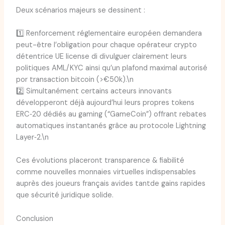
Deux scénarios majeurs se dessinent :
1️⃣ Renforcement réglementaire européen demandera
peut-être l’obligation pour chaque opérateur crypto
détentrice UE license di divulguer clairement leurs
politiques AML/KYC ainsi qu’un plafond maximal autorisé
por transaction bitcoin (>€50k).\n
2️⃣ Simultanément certains acteurs innovants
développeront déjà aujourd’hui leurs propres tokens
ERC‑20 dédiés au gaming (“GameCoin”) offrant rebates
automatiques instantanés grâce au protocole Lightning
Layer‑2.\n
Ces évolutions placeront transparence & fiabilité
comme nouvelles monnaies virtuelles indispensables
auprès des joueurs français avides tantde gains rapides
que sécurité juridique solide.
Conclusion