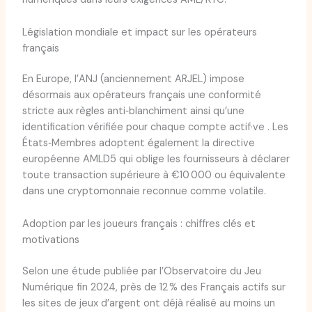
Législation mondiale et impact sur les opérateurs
français
En Europe, l’ANJ (anciennement ARJEL) impose
désormais aux opérateurs français une conformité
stricte aux règles anti‑blanchiment ainsi qu’une
identification vérifiée pour chaque compte actif·ve . Les
États‑Membres adoptent également la directive
européenne AMLD5 qui oblige les fournisseurs à déclarer
toute transaction supérieure à €10 000 ou équivalente
dans une cryptomonnaie reconnue comme volatile.
Adoption par les joueurs français : chiffres clés et
motivations
Selon une étude publiée par l’Observatoire du Jeu
Numérique fin 2024, près de 12 % des Français actifs sur
les sites de jeux d’argent ont déjà réalisé au moins un