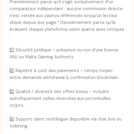
Premièrement parce qu’il s’agit exclusivement d’un
comparateur indépendant ; aucune commission directe
n’est versée aux casinos référencés lorsqu’un lecteur
clique depuis leur page.* Deuxièmement parce qu’ils
évaluent chaque plateforme selon quatre axes critiques
:
1️⃣ Sécurité juridique – présence ou non d’une licence
ANJ ou Malta Gaming Authority.
2️⃣ Rapidité & coût des paiements – temps moyen
entre demande withdrawal & confirmation blockchain.
3️⃣ Qualité / diversité des offres bonus – incluant
spécifiquement celles réservées aux portefeuilles
crypto.
4️⃣ Support client multilingue disponible via chat live ou
ticketing.