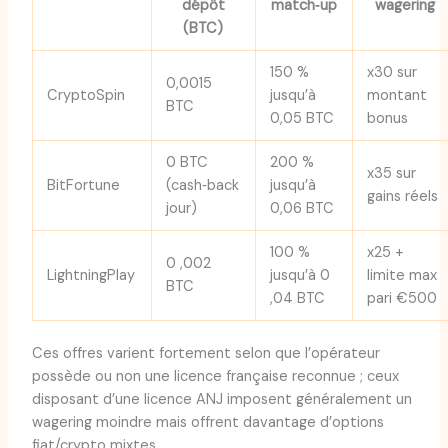
dépôt
match‑up
wagering
(BTC)
150 %
x30 sur
0,0015
CryptoSpin
jusqu’à
montant
BTC
0,05 BTC
bonus
0 BTC
200 %
x35 sur
BitFortune
(cash‑back
jusqu’à
gains réels
jour)
0,06 BTC
100 %
x25 +
0 ,002
LightningPlay
jusqu’à 0
limite max
BTC
,04 BTC
pari €500
Ces offres varient fortement selon que l’opérateur
possède ou non une licence française reconnue ; ceux
disposant d’une licence ANJ imposent généralement un
wagering moindre mais offrent davantage d’options
fiat/crypto mixtes.