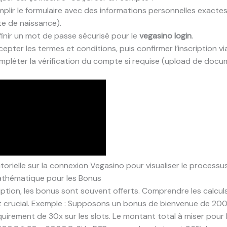
plir le formulaire avec des informations personnelles exactes
e de naissance).
inir un mot de passe sécurisé pour le
vegasino login
.
epter les termes et conditions, puis confirmer l’inscription via
pléter la vérification du compte si requise (upload de docu
torielle sur la connexion Vegasino pour visualiser le processus
athématique pour les Bonus
ription, les bonus sont souvent offerts. Comprendre les calcul
t crucial. Exemple : Supposons un bonus de bienvenue de 20
uirement de 30x sur les slots. Le montant total à miser pour l