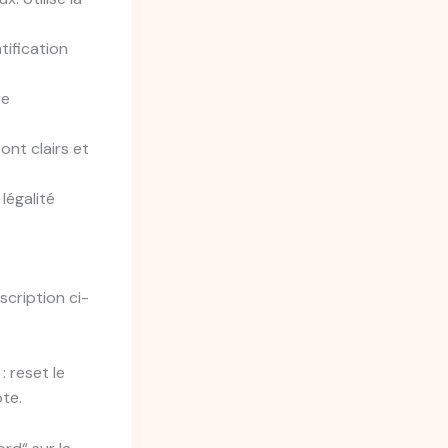
tification
re
nt clairs et
 légalité
scription ci-
: reset le
te.