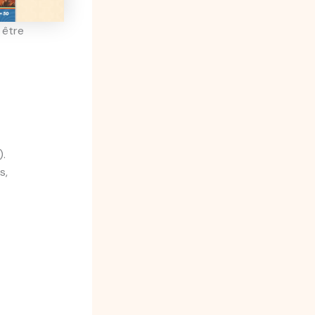
 être
).
s,