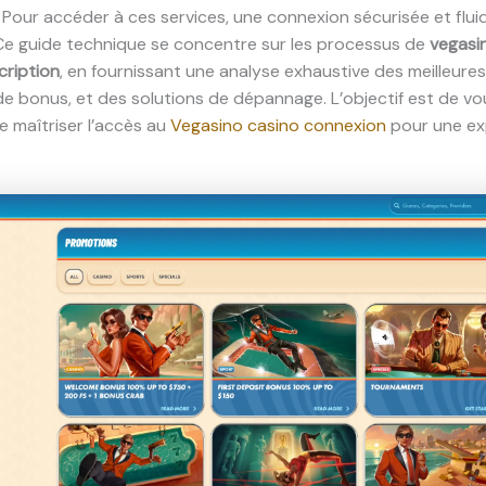
Pour accéder à ces services, une connexion sécurisée et flui
 Ce guide technique se concentre sur les processus de
vegasin
cription
, en fournissant une analyse exhaustive des meilleures
de bonus, et des solutions de dépannage. L’objectif est de vo
 maîtriser l’accès au
Vegasino casino connexion
pour une ex