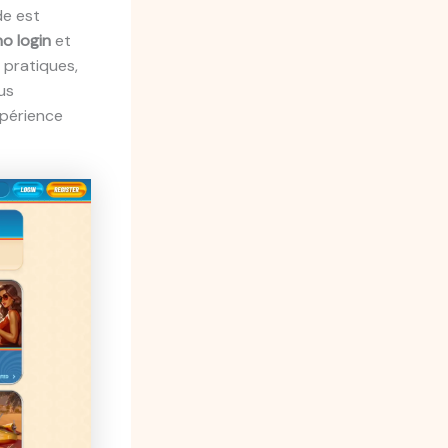
de est
o login
et
 pratiques,
us
périence