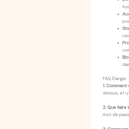
fon
Ac
pou
Sit
nav
Pro
co
Bl
dan
FAQ Élargie
1. Comment 
dessus, et u
2. Que faire
mot de passe