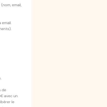
 (nom, email,
 email.
ments).
.
s de
0€ avec un
ibérer le