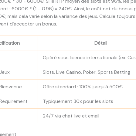
200€ * 30 = 6000€. Si le RTP moyen des slots est 96%, les p
ont : 6000€ * (1 – 0.96) = 240€. Ainsi, le coût net du bonus 
€, mais cela varie selon la variance des jeux. Calcule toujours
vant d’accepter un bonus.
ification
Détail
Opéré sous licence internationale (ex: Cu
Jeux
Slots, Live Casino, Poker, Sports Betting
Bienvenue
Offre standard : 100% jusqu’à 500€
 Requirement
Typiquement 30x pour les slots
24/7 via chat live et email
aiement