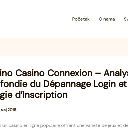
Početak
O nama
S
ino Casino Connexion – Analy
fondie du Dépannage Login et
gie d’Inscription
. мај 2016.
 un casino en ligne populaire offrant une variété de jeux et d