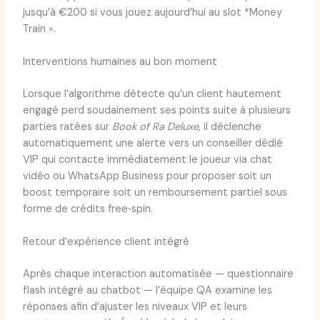
jusqu’à €200 si vous jouez aujourd’hui au slot *Money
Train ».
Interventions humaines au bon moment
Lorsque l’algorithme détecte qu’un client hautement
engagé perd soudainement ses points suite à plusieurs
parties ratées sur
Book of Ra Deluxe
, il déclenche
automatiquement une alerte vers un conseiller dédié
VIP qui contacte immédiatement le joueur via chat
vidéo ou WhatsApp Business pour proposer soit un
boost temporaire soit un remboursement partiel sous
forme de crédits free‑spin.
Retour d’expérience client intégré
Après chaque interaction automatisée — questionnaire
flash intégré au chatbot — l’équipe QA examine les
réponses afin d’ajuster les niveaux VIP et leurs