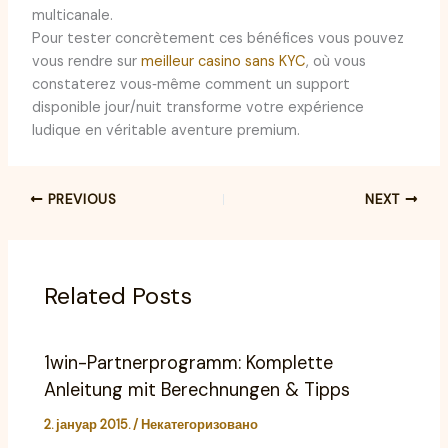
multicanale.
Pour tester concrètement ces bénéfices vous pouvez
vous rendre sur
meilleur casino sans KYC
, où vous
constaterez vous‑même comment un support
disponible jour/nuit transforme votre expérience
ludique en véritable aventure premium.
PREVIOUS
NEXT
Related Posts
1win-Partnerprogramm: Komplette
Anleitung mit Berechnungen & Tipps
2. јануар 2015.
/
Некатегоризовано