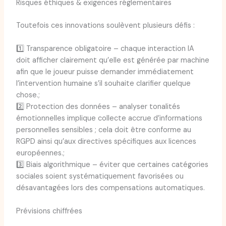
Risques éthiques & exigences réglementaires
Toutefois ces innovations soulèvent plusieurs défis :
1️⃣ Transparence obligatoire – chaque interaction IA
doit afficher clairement qu’elle est générée par machine
afin que le joueur puisse demander immédiatement
l’intervention humaine s’il souhaite clarifier quelque
chose.;
2️⃣ Protection des données – analyser tonalités
émotionnelles implique collecte accrue d’informations
personnelles sensibles ; cela doit être conforme au
RGPD ainsi qu’aux directives spécifiques aux licences
européennes.;
3️⃣ Biais algorithmique – éviter que certaines catégories
sociales soient systématiquement favorisées ou
désavantagées lors des compensations automatiques.
Prévisions chiffrées