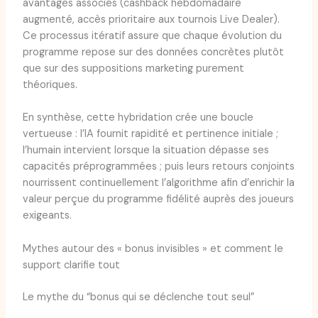
avantages associés (cashback hebdomadaire
augmenté, accès prioritaire aux tournois Live Dealer).
Ce processus itératif assure que chaque évolution du
programme repose sur des données concrètes plutôt
que sur des suppositions marketing purement
théoriques.
En synthèse, cette hybridation crée une boucle
vertueuse : l’IA fournit rapidité et pertinence initiale ;
l’humain intervient lorsque la situation dépasse ses
capacités préprogrammées ; puis leurs retours conjoints
nourrissent continuellement l’algorithme afin d’enrichir la
valeur perçue du programme fidélité auprès des joueurs
exigeants.
Mythes autour des « bonus invisibles » et comment le
support clarifie tout
Le mythe du “bonus qui se déclenche tout seul”