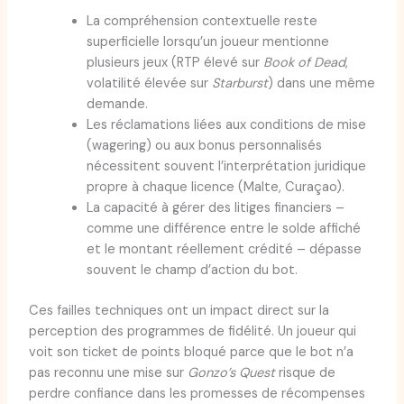
La compréhension contextuelle reste
superficielle lorsqu’un joueur mentionne
plusieurs jeux (RTP élevé sur
Book of Dead
,
volatilité élevée sur
Starburst
) dans une même
demande.
Les réclamations liées aux conditions de mise
(wagering) ou aux bonus personnalisés
nécessitent souvent l’interprétation juridique
propre à chaque licence (Malte, Curaçao).
La capacité à gérer des litiges financiers –
comme une différence entre le solde affiché
et le montant réellement crédité – dépasse
souvent le champ d’action du bot.
Ces failles techniques ont un impact direct sur la
perception des programmes de fidélité. Un joueur qui
voit son ticket de points bloqué parce que le bot n’a
pas reconnu une mise sur
Gonzo’s Quest
risque de
perdre confiance dans les promesses de récompenses