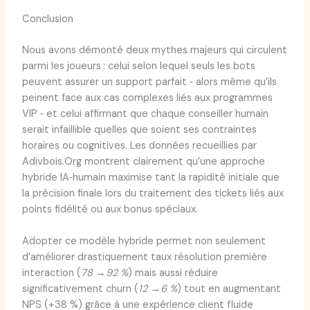
Conclusion
Nous avons démonté deux mythes majeurs qui circulent
parmi les joueurs : celui selon lequel seuls les bots
peuvent assurer un support parfait ‑ alors même qu’ils
peinent face aux cas complexes liés aux programmes
VIP ‑ et celui affirmant que chaque conseiller humain
serait infaillible quelles que soient ses contraintes
horaires ou cognitives. Les données recueillies par
Adivbois.Org montrent clairement qu’une approche
hybride IA‑humain maximise tant la rapidité initiale que
la précision finale lors du traitement des tickets liés aux
points fidélité ou aux bonus spéciaux.
Adopter ce modèle hybride permet non seulement
d’améliorer drastiquement taux résolution première
interaction (
78 →92 %
) mais aussi réduire
significativement churn (
12 →6 %
) tout en augmentant
NPS (+38 %) grâce à une expérience client fluide