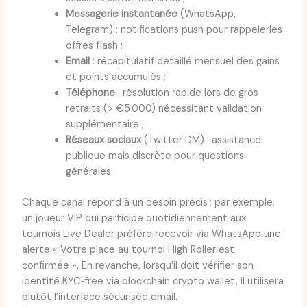
Messagerie instantanée
(WhatsApp,
Telegram) : notifications push pour rappelerles
offres flash ;
Email
: récapitulatif détaillé mensuel des gains
et points accumulés ;
Téléphone
: résolution rapide lors de gros
retraits (> €5 000) nécessitant validation
supplémentaire ;
Réseaux sociaux
(Twitter DM) : assistance
publique mais discrète pour questions
générales.
Chaque canal répond à un besoin précis ; par exemple,
un joueur VIP qui participe quotidiennement aux
tournois Live Dealer préfère recevoir via WhatsApp une
alerte « Votre place au tournoi High Roller est
confirmée ». En revanche, lorsqu’il doit vérifier son
identité KYC‑free via blockchain crypto wallet, il utilisera
plutôt l’interface sécurisée email.