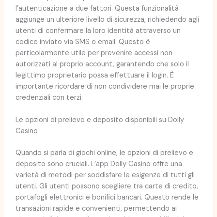
l’autenticazione a due fattori. Questa funzionalità
aggiunge un ulteriore livello di sicurezza, richiedendo agli
utenti di confermare la loro identità attraverso un
codice inviato via SMS o email. Questo è
particolarmente utile per prevenire accessi non
autorizzati al proprio account, garantendo che solo il
legittimo proprietario possa effettuare il login. È
importante ricordare di non condividere mai le proprie
credenziali con terzi.
Le opzioni di prelievo e deposito disponibili su Dolly
Casino
Quando si parla di giochi online, le opzioni di prelievo e
deposito sono cruciali. L’app Dolly Casino offre una
varietà di metodi per soddisfare le esigenze di tutti gli
utenti. Gli utenti possono scegliere tra carte di credito,
portafogli elettronici e bonifici bancari. Questo rende le
transazioni rapide e convenienti, permettendo ai