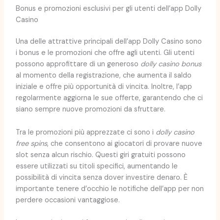
Bonus e promozioni esclusivi per gli utenti dell’app Dolly
Casino
Una delle attrattive principali dell’app Dolly Casino sono
i bonus e le promozioni che offre agli utenti. Gli utenti
possono approfittare di un generoso
dolly casino bonus
al momento della registrazione, che aumenta il saldo
iniziale e offre più opportunità di vincita. Inoltre, l’app
regolarmente aggiorna le sue offerte, garantendo che ci
siano sempre nuove promozioni da sfruttare.
Tra le promozioni più apprezzate ci sono i
dolly casino
free spins
, che consentono ai giocatori di provare nuove
slot senza alcun rischio. Questi giri gratuiti possono
essere utilizzati su titoli specifici, aumentando le
possibilità di vincita senza dover investire denaro. È
importante tenere d’occhio le notifiche dell’app per non
perdere occasioni vantaggiose.