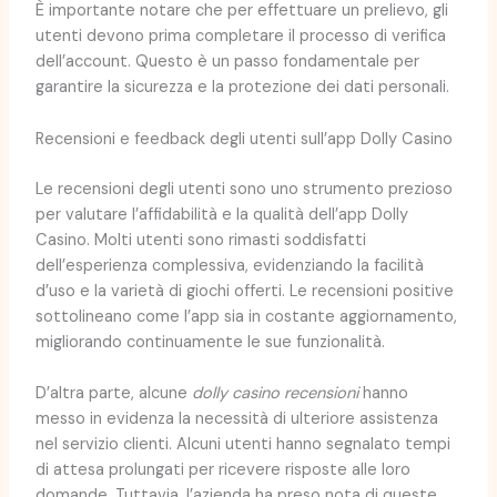
È importante notare che per effettuare un prelievo, gli
utenti devono prima completare il processo di verifica
dell’account. Questo è un passo fondamentale per
garantire la sicurezza e la protezione dei dati personali.
Recensioni e feedback degli utenti sull’app Dolly Casino
Le recensioni degli utenti sono uno strumento prezioso
per valutare l’affidabilità e la qualità dell’app Dolly
Casino. Molti utenti sono rimasti soddisfatti
dell’esperienza complessiva, evidenziando la facilità
d’uso e la varietà di giochi offerti. Le recensioni positive
sottolineano come l’app sia in costante aggiornamento,
migliorando continuamente le sue funzionalità.
D’altra parte, alcune
dolly casino recensioni
hanno
messo in evidenza la necessità di ulteriore assistenza
nel servizio clienti. Alcuni utenti hanno segnalato tempi
di attesa prolungati per ricevere risposte alle loro
domande. Tuttavia, l’azienda ha preso nota di queste