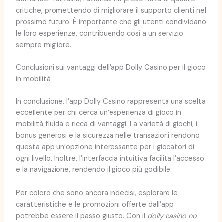
critiche, promettendo di migliorare il supporto clienti nel
prossimo futuro. È importante che gli utenti condividano
le loro esperienze, contribuendo così a un servizio
sempre migliore.
Conclusioni sui vantaggi dell’app Dolly Casino per il gioco
in mobilità
In conclusione, l’app Dolly Casino rappresenta una scelta
eccellente per chi cerca un’esperienza di gioco in
mobilità fluida e ricca di vantaggi. La varietà di giochi, i
bonus generosi e la sicurezza nelle transazioni rendono
questa app un’opzione interessante per i giocatori di
ogni livello. Inoltre, l’interfaccia intuitiva facilita l’accesso
e la navigazione, rendendo il gioco più godibile.
Per coloro che sono ancora indecisi, esplorare le
caratteristiche e le promozioni offerte dall’app
potrebbe essere il passo giusto. Con il
dolly casino no