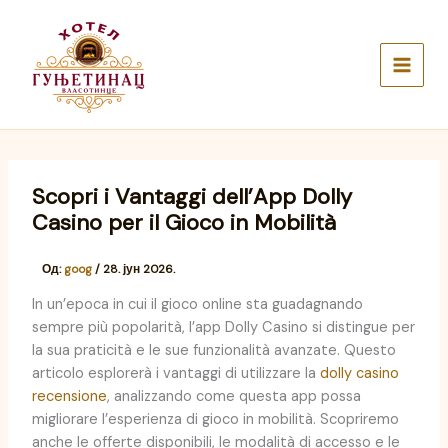
Пређи
Main
на
Men
садржај
Scopri i Vantaggi dell’App Dolly
Casino per il Gioco in Mobilità
Од:
goog
/
28. јун 2026.
In un’epoca in cui il gioco online sta guadagnando
sempre più popolarità, l’app Dolly Casino si distingue per
la sua praticità e le sue funzionalità avanzate. Questo
articolo esplorerà i vantaggi di utilizzare la
dolly casino
recensione
, analizzando come questa app possa
migliorare l’esperienza di gioco in mobilità. Scopriremo
anche le offerte disponibili, le modalità di accesso e le