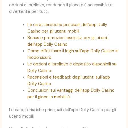
opzioni di prelievo, rendendo il gioco più accessibile e
divertente per tutti.
Le caratteristiche principali dell’app Dolly
Casino per gli utenti mobili
Bonus e promozioni esclusivi per gli utenti
dell’app Dolly Casino
Come effettuare il login sull’app Dolly Casino in
modo sicuro
Le opzioni di prelievo e deposito disponibili su
Dolly Casino
Recensioni e feedback degli utenti sull’app
Dolly Casino
Conclusioni sui vantaggi dell’app Dolly Casino
per il gioco in mobilità
Le caratteristiche principali dell’app Dolly Casino per gli
utenti mobili