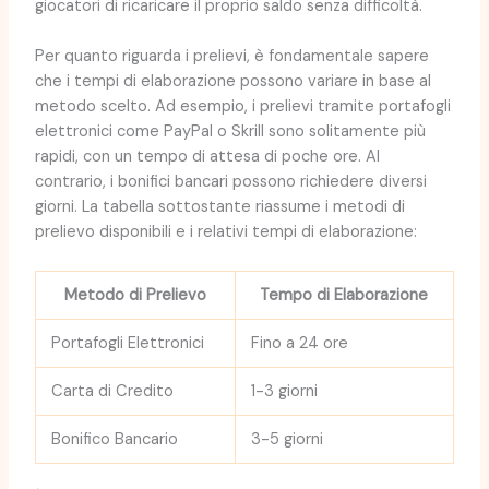
giocatori di ricaricare il proprio saldo senza difficoltà.
Per quanto riguarda i prelievi, è fondamentale sapere
che i tempi di elaborazione possono variare in base al
metodo scelto. Ad esempio, i prelievi tramite portafogli
elettronici come PayPal o Skrill sono solitamente più
rapidi, con un tempo di attesa di poche ore. Al
contrario, i bonifici bancari possono richiedere diversi
giorni. La tabella sottostante riassume i metodi di
prelievo disponibili e i relativi tempi di elaborazione:
Metodo di Prelievo
Tempo di Elaborazione
Portafogli Elettronici
Fino a 24 ore
Carta di Credito
1-3 giorni
Bonifico Bancario
3-5 giorni