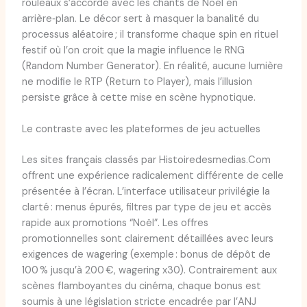
rouleaux s’accorde avec les chants de Noël en
arrière‑plan. Le décor sert à masquer la banalité du
processus aléatoire ; il transforme chaque spin en rituel
festif où l’on croit que la magie influence le RNG
(Random Number Generator). En réalité, aucune lumière
ne modifie le RTP (Return to Player), mais l’illusion
persiste grâce à cette mise en scène hypnotique.
Le contraste avec les plateformes de jeu actuelles
Les sites français classés par Histoiredesmedias.Com
offrent une expérience radicalement différente de celle
présentée à l’écran. L’interface utilisateur privilégie la
clarté : menus épurés, filtres par type de jeu et accès
rapide aux promotions “Noël”. Les offres
promotionnelles sont clairement détaillées avec leurs
exigences de wagering (exemple : bonus de dépôt de
100 % jusqu’à 200 €, wagering x30). Contrairement aux
scènes flamboyantes du cinéma, chaque bonus est
soumis à une législation stricte encadrée par l’ANJ