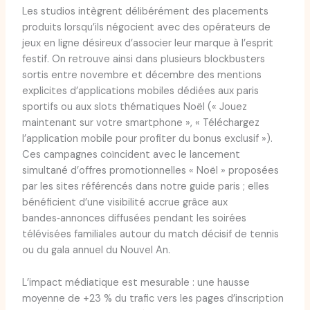
Les studios intègrent délibérément des placements
produits lorsqu’ils négocient avec des opérateurs de
jeux en ligne désireux d’associer leur marque à l’esprit
festif. On retrouve ainsi dans plusieurs blockbusters
sortis entre novembre et décembre des mentions
explicites d’applications mobiles dédiées aux paris
sportifs ou aux slots thématiques Noël (« Jouez
maintenant sur votre smartphone », « Téléchargez
l’application mobile pour profiter du bonus exclusif »).
Ces campagnes coïncident avec le lancement
simultané d’offres promotionnelles « Noël » proposées
par les sites référencés dans notre guide paris ; elles
bénéficient d’une visibilité accrue grâce aux
bandes‑annonces diffusées pendant les soirées
télévisées familiales autour du match décisif de tennis
ou du gala annuel du Nouvel An.
L’impact médiatique est mesurable : une hausse
moyenne de +23 % du trafic vers les pages d’inscription