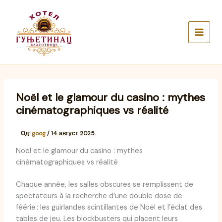
Пређи
Main
на
Men
садржај
Noël et le glamour du casino : mythes
cinématographiques vs réalité
Од:
goog
/
14. август 2025.
Noël et le glamour du casino : mythes
cinématographiques vs réalité
Chaque année, les salles obscures se remplissent de
spectateurs à la recherche d’une double dose de
féérie : les guirlandes scintillantes de Noël et l’éclat des
tables de jeu. Les blockbusters qui placent leurs