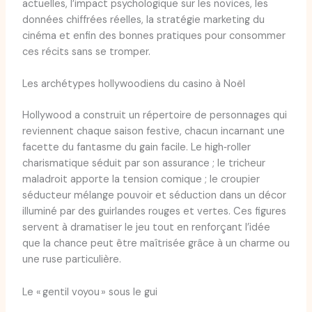
actuelles, l’impact psychologique sur les novices, les
données chiffrées réelles, la stratégie marketing du
cinéma et enfin des bonnes pratiques pour consommer
ces récits sans se tromper.
Les archétypes hollywoodiens du casino à Noël
Hollywood a construit un répertoire de personnages qui
reviennent chaque saison festive, chacun incarnant une
facette du fantasme du gain facile. Le high‑roller
charismatique séduit par son assurance ; le tricheur
maladroit apporte la tension comique ; le croupier
séducteur mélange pouvoir et séduction dans un décor
illuminé par des guirlandes rouges et vertes. Ces figures
servent à dramatiser le jeu tout en renforçant l’idée
que la chance peut être maîtrisée grâce à un charme ou
une ruse particulière.
Le « gentil voyou » sous le gui