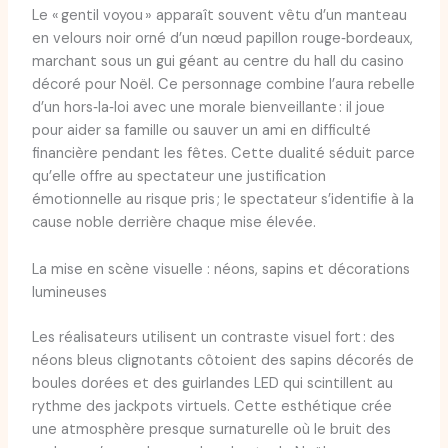
Le « gentil voyou » apparaît souvent vêtu d’un manteau
en velours noir orné d’un nœud papillon rouge‑bordeaux,
marchant sous un gui géant au centre du hall du casino
décoré pour Noël. Ce personnage combine l’aura rebelle
d’un hors‑la‑loi avec une morale bienveillante : il joue
pour aider sa famille ou sauver un ami en difficulté
financière pendant les fêtes. Cette dualité séduit parce
qu’elle offre au spectateur une justification
émotionnelle au risque pris ; le spectateur s’identifie à la
cause noble derrière chaque mise élevée.
La mise en scène visuelle : néons, sapins et décorations
lumineuses
Les réalisateurs utilisent un contraste visuel fort : des
néons bleus clignotants côtoient des sapins décorés de
boules dorées et des guirlandes LED qui scintillent au
rythme des jackpots virtuels. Cette esthétique crée
une atmosphère presque surnaturelle où le bruit des