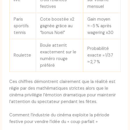
festives
mensuel
Paris
Cote boostée x2
Gain moyen
sportifs
gagnée grâce au
≈ −5 % après
tennis
“bonus Noël”
wagering x30
Boule atterrit
Probabilité
exactement sur le
Roulette
exacte = 1/37
numéro rouge
≈ 2,7 %
préféré
Ces chiffres démontrent clairement que la réalité est
régie par des mathématiques strictes alors que le
cinéma privilégie l’émotion dramatique pour maintenir
l’attention du spectateur pendant les fêtes.
Comment l’industrie du cinéma exploite la période
festive pour vendre l’idée du « coup parfait »