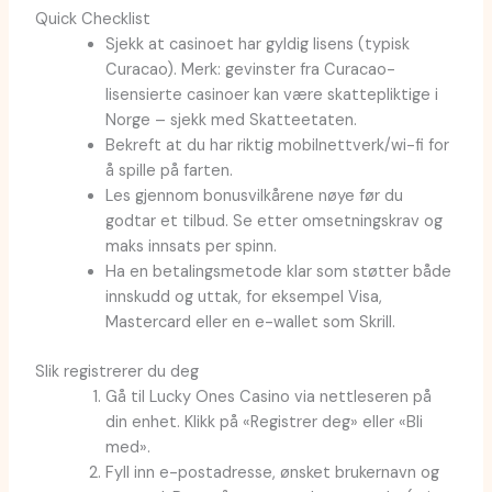
Quick Checklist
Sjekk at casinoet har gyldig lisens (typisk
Curacao). Merk: gevinster fra Curacao-
lisensierte casinoer kan være skattepliktige i
Norge – sjekk med Skatteetaten.
Bekreft at du har riktig mobilnettverk/wi-fi for
å spille på farten.
Les gjennom bonusvilkårene nøye før du
godtar et tilbud. Se etter omsetningskrav og
maks innsats per spinn.
Ha en betalingsmetode klar som støtter både
innskudd og uttak, for eksempel Visa,
Mastercard eller en e-wallet som Skrill.
Slik registrerer du deg
Gå til Lucky Ones Casino via nettleseren på
din enhet. Klikk på «Registrer deg» eller «Bli
med».
Fyll inn e-postadresse, ønsket brukernavn og