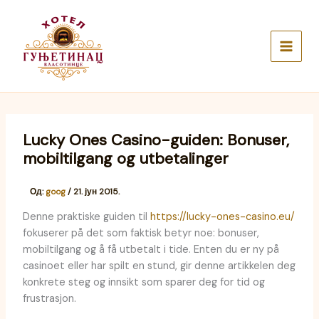
Пређи
Main
на
Men
садржај
Lucky Ones Casino-guiden: Bonuser,
mobiltilgang og utbetalinger
Од:
goog
/
21. јун 2015.
Denne praktiske guiden til
https://lucky-ones-casino.eu/
fokuserer på det som faktisk betyr noe: bonuser,
mobiltilgang og å få utbetalt i tide. Enten du er ny på
casinoet eller har spilt en stund, gir denne artikkelen deg
konkrete steg og innsikt som sparer deg for tid og
frustrasjon.