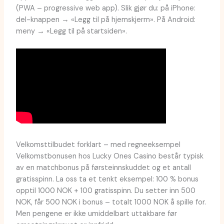
(PWA – progressive web app). Slik gjør du: på iPhone:
del-knappen → «Legg til på hjemskjerm». På Android:
meny → «Legg til på startsiden».
Velkomsttilbudet forklart – med regneeksempel
Velkomstbonusen hos Lucky Ones Casino består typisk
av en matchbonus på førsteinnskuddet og et antall
gratisspinn. La oss ta et tenkt eksempel: 100 % bonus
opptil 1000 NOK + 100 gratisspinn. Du setter inn 500
NOK, får 500 NOK i bonus – totalt 1000 NOK å spille for.
Men pengene er ikke umiddelbart uttakbare før