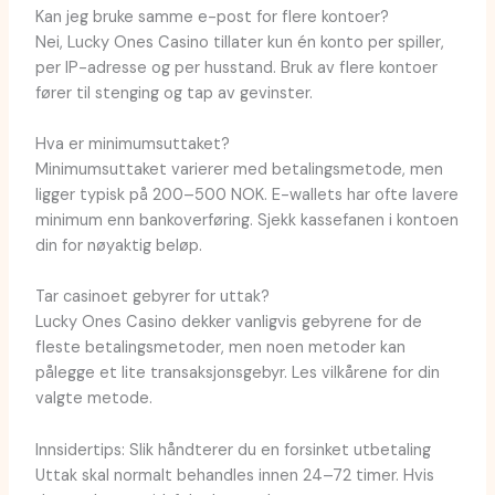
Kan jeg bruke samme e-post for flere kontoer?
Nei, Lucky Ones Casino tillater kun én konto per spiller,
per IP-adresse og per husstand. Bruk av flere kontoer
fører til stenging og tap av gevinster.
Hva er minimumsuttaket?
Minimumsuttaket varierer med betalingsmetode, men
ligger typisk på 200–500 NOK. E-wallets har ofte lavere
minimum enn bankoverføring. Sjekk kassefanen i kontoen
din for nøyaktig beløp.
Tar casinoet gebyrer for uttak?
Lucky Ones Casino dekker vanligvis gebyrene for de
fleste betalingsmetoder, men noen metoder kan
pålegge et lite transaksjonsgebyr. Les vilkårene for din
valgte metode.
Innsidertips: Slik håndterer du en forsinket utbetaling
Uttak skal normalt behandles innen 24–72 timer. Hvis