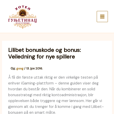
Пређи
Main
на
Men
садржај
Lilibet bonuskode og bonus:
Veiledning for nye spillere
Од:
goog
/
13. јун 2016.
Å få din første uttak riktig er den virkelige testen på
enhver iGaming-plattform – denne guiden viser deg
hvordan du består den. Når du kombinerer en solid
bonusstrategi med riktig kontoadministrasjon, blir
opplevelsen både tryggere og mer lønnsom. Her går vi
gjennom alt du trenger for å komme i gang med Lilibet-
bonusen på en smart måte.