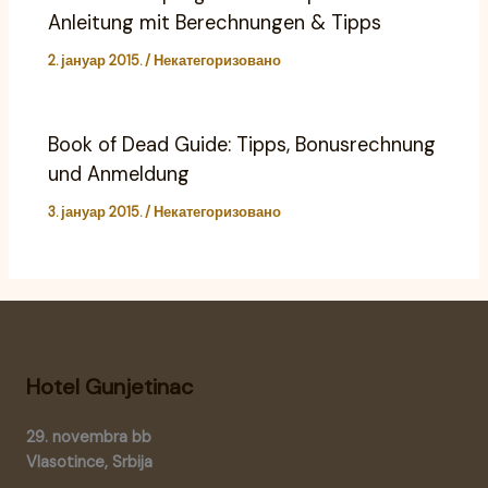
Anleitung mit Berechnungen & Tipps
2. јануар 2015.
/
Некатегоризовано
Book of Dead Guide: Tipps, Bonusrechnung
und Anmeldung
3. јануар 2015.
/
Некатегоризовано
Hotel Gunjetinac
29. novembra bb
Vlasotince, Srbija