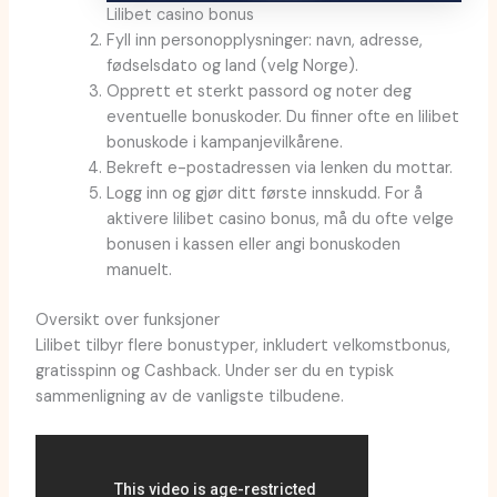
Lilibet casino bonus
Fyll inn personopplysninger: navn, adresse,
fødselsdato og land (velg Norge).
Opprett et sterkt passord og noter deg
eventuelle bonuskoder. Du finner ofte en lilibet
bonuskode i kampanjevilkårene.
Bekreft e-postadressen via lenken du mottar.
Logg inn og gjør ditt første innskudd. For å
aktivere lilibet casino bonus, må du ofte velge
bonusen i kassen eller angi bonuskoden
manuelt.
Oversikt over funksjoner
Lilibet tilbyr flere bonustyper, inkludert velkomstbonus,
gratisspinn og Cashback. Under ser du en typisk
sammenligning av de vanligste tilbudene.