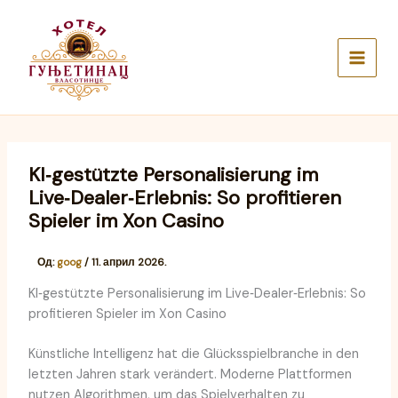
Пређи
Main
на
Men
садржај
KI‑gestützte Personalisierung im
Live‑Dealer‑Erlebnis: So profitieren
Spieler im Xon Casino
Од:
goog
/
11. април 2026.
KI‑gestützte Personalisierung im Live‑Dealer‑Erlebnis: So
profitieren Spieler im Xon Casino
Künstliche Intelligenz hat die Glücksspielbranche in den
letzten Jahren stark verändert. Moderne Plattformen
nutzen Algorithmen, um das Spielverhalten zu