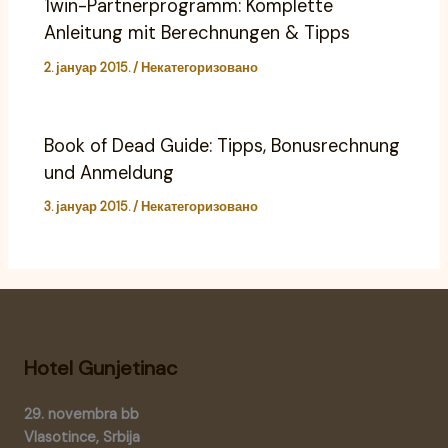
1win-Partnerprogramm: Komplette
Anleitung mit Berechnungen & Tipps
2. јануар 2015.
/
Некатегоризовано
Book of Dead Guide: Tipps, Bonusrechnung
und Anmeldung
3. јануар 2015.
/
Некатегоризовано
Hotel Gunjetinac
29. novembra bb
Vlasotince, Srbija