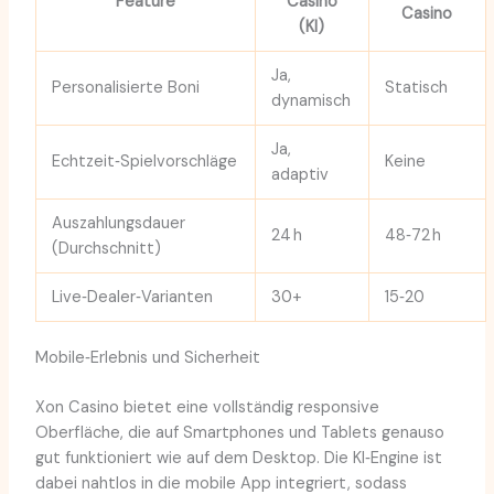
Feature
Casino
Casino
(KI)
Ja,
Personalisierte Boni
Statisch
dynamisch
Ja,
Echtzeit‑Spielvorschläge
Keine
adaptiv
Auszahlungsdauer
24 h
48‑72 h
(Durchschnitt)
Live‑Dealer‑Varianten
30+
15‑20
Mobile‑Erlebnis und Sicherheit
Xon Casino bietet eine vollständig responsive
Oberfläche, die auf Smartphones und Tablets genauso
gut funktioniert wie auf dem Desktop. Die KI‑Engine ist
dabei nahtlos in die mobile App integriert, sodass