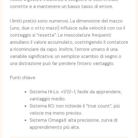
corrette e a mantenere un basso tasso di errore.
I limiti pratici sono numerosi. La dimensione del mazzo
(uno, due o otto mazzi) influisce sulla velocità con cui il
conteggio si “resetta”. Le mescolature frequenti
annullano il valore accumulato, costringendo il contatore
a ricominciare da capo. Inoltre, l’errore umano è una
variabile significativa: un semplice scambio di segno o
una distrazione può far perdere l’intero vantaggio.
Punti chiave
Sistema Hi‑Lo: +1/0/–1, facile da apprendere,
vantaggio medio.
Sistema KO: non richiede il “true count”, più
veloce ma meno preciso.
Sistema Omega II: alta precisione, curva di
apprendimento più alta.