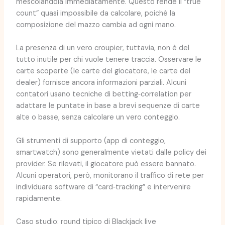
mescolandola immediatamente. Questo rende il “true
count” quasi impossibile da calcolare, poiché la
composizione del mazzo cambia ad ogni mano.
La presenza di un vero croupier, tuttavia, non è del
tutto inutile per chi vuole tenere traccia. Osservare le
carte scoperte (le carte del giocatore, le carte del
dealer) fornisce ancora informazioni parziali. Alcuni
contatori usano tecniche di betting‑correlation per
adattare le puntate in base a brevi sequenze di carte
alte o basse, senza calcolare un vero conteggio.
Gli strumenti di supporto (app di conteggio,
smartwatch) sono generalmente vietati dalle policy dei
provider. Se rilevati, il giocatore può essere bannato.
Alcuni operatori, però, monitorano il traffico di rete per
individuare software di “card‑tracking” e intervenire
rapidamente.
Caso studio: round tipico di Blackjack live