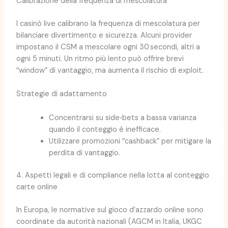
Calibrazione della frequenza di mescolatura
I casinò live calibrano la frequenza di mescolatura per
bilanciare divertimento e sicurezza. Alcuni provider
impostano il CSM a mescolare ogni 30 secondi, altri a
ogni 5 minuti. Un ritmo più lento può offrire brevi
“window” di vantaggio, ma aumenta il rischio di exploit.
Strategie di adattamento
Concentrarsi su side‑bets a bassa varianza
quando il conteggio è inefficace.
Utilizzare promozioni “cashback” per mitigare la
perdita di vantaggio.
4. Aspetti legali e di compliance nella lotta al conteggio
carte online
In Europa, le normative sul gioco d’azzardo online sono
coordinate da autorità nazionali (AGCM in Italia, UKGC