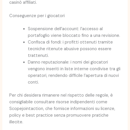
casinò affiliati.
Conseguenze per i giocatori
Sospensione dell’account: l’accesso al
portafoglio viene bloccato fino a una revisione.
Confisca di fondi: i profitti ottenuti tramite
tecniche ritenute abusive possono essere
trattenuti.
Danno reputazionale: i nomi dei giocatori
vengono inseriti in liste interne condivise tra gli
operatori, rendendo difficile l’apertura di nuovi
conti.
Per chi desidera rimanere nel rispetto delle regole, è
consigliabile consultare risorse indipendenti come
Scopejointaction, che fornisce informazioni su licenze,
policy e best practice senza promuovere pratiche
illecite.