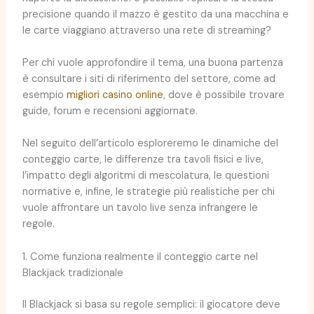
precisione quando il mazzo è gestito da una macchina e
le carte viaggiano attraverso una rete di streaming?
Per chi vuole approfondire il tema, una buona partenza
è consultare i siti di riferimento del settore, come ad
esempio
migliori casino online
, dove è possibile trovare
guide, forum e recensioni aggiornate.
Nel seguito dell’articolo esploreremo le dinamiche del
conteggio carte, le differenze tra tavoli fisici e live,
l’impatto degli algoritmi di mescolatura, le questioni
normative e, infine, le strategie più realistiche per chi
vuole affrontare un tavolo live senza infrangere le
regole.
1. Come funziona realmente il conteggio carte nel
Blackjack tradizionale
Il Blackjack si basa su regole semplici: il giocatore deve