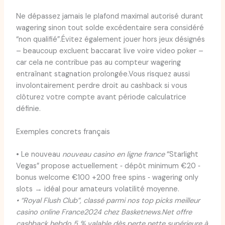
Ne dépassez jamais le plafond maximal autorisé durant
wagering sinon tout solde excédentaire sera considéré
“non qualifié”.Évitez également jouer hors jeux désignés
– beaucoup excluent baccarat live voire video poker –
car cela ne contribue pas au compteur wagering
entraînant stagnation prolongée.Vous risquez aussi
involontairement perdre droit au cashback si vous
clôturez votre compte avant période calculatrice
définie.​
Exemples concrets français
• Le nouveau
nouveau casino en ligne france
“Starlight
Vegas” propose actuellement ‑ dépôt minimum €20 ‑
bonus welcome €100 +200 free spins ‑ wagering only
slots → idéal pour amateurs volatilité moyenne.
• “Royal Flush Club”, classé parmi nos top picks meilleur
casino online France2024 chez Basketnews.Net offre
cashback hebdo ‎5 %‎ valable dès perte nette supérieure à