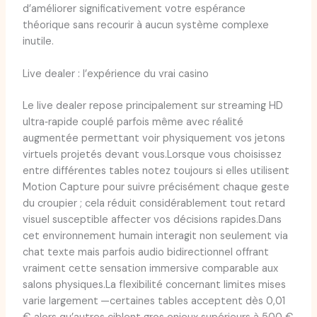
d’améliorer significativement votre espérance
théorique sans recourir à aucun système complexe
inutile.​
Live dealer : l’expérience du vrai casino
Le live dealer repose principalement sur streaming HD
ultra‑rapide couplé parfois même avec réalité
augmentée permettant voir physiquement vos jetons
virtuels projetés devant vous.Lorsque vous choisissez
entre différentes tables notez toujours si elles utilisent
Motion Capture pour suivre précisément chaque geste
du croupier ; cela réduit considérablement tout retard
visuel susceptible affecter vos décisions rapides.Dans
cet environnement humain interagit non seulement via
chat texte mais parfois audio bidirectionnel offrant
vraiment cette sensation immersive comparable aux
salons physiques.La flexibilité concernant limites mises
varie largement —certaines tables acceptent dès 0,01