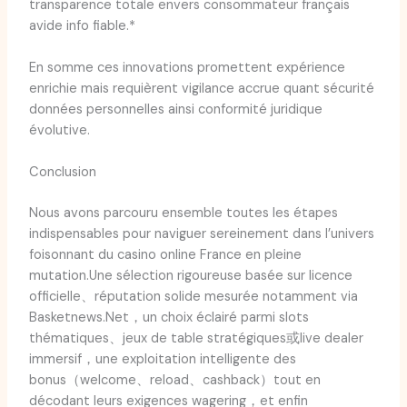
transparence totale envers consommateur français
avide info fiable.*
En somme ces innovations promettent expérience
enrichie mais requièrent vigilance accrue quant sécurité
données personnelles ainsi conformité juridique
évolutive.
Conclusion
Nous avons parcouru ensemble toutes les étapes
indispensables pour naviguer sereinement dans l’univers
foisonnant du casino online France en pleine
mutation.Une sélection rigoureuse basée sur licence
officielle、réputation solide mesurée notamment via
Basketnews.Net，un choix éclairé parmi slots
thématiques、jeux de table stratégiques或live dealer
immersif，une exploitation intelligente des
bonus（welcome、reload、cashback）tout en
décodant leurs exigences wagering，et enfin