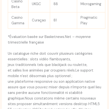
Casino
UKGC
88
Microgaming
Beta
Casino
Pragmatic
Curaçao
81
Gamma
Play
*Évaluation basée sur Basketnews.Net – moyenne
trimestrielle française
Un catalogue riche doit couvrir plusieurs catégories
essentielles : slots vidéo flamboyants,
jeux traditionnels tels que blackjack ou roulette,
et salles live animées par croupiers réels.Le support
mobile n’est désormais plus optionnel ;
une plateforme responsive ou son application native
assure que vous pouvez miser depuis n’importe quel lieu
sans perdre aucune fonctionnalité ni stabilité
graphique.Nous constatons même certains nouveaux
sites proposer simultanément versions desktop HTML5