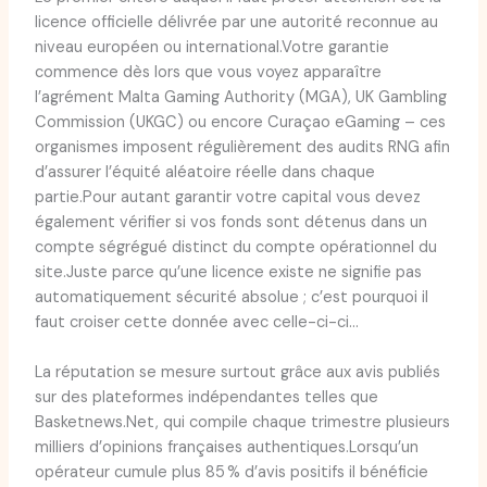
licence officielle délivrée par une autorité reconnue au
niveau européen ou international.Votre garantie
commence dès lors que vous voyez apparaître
l’agrément Malta Gaming Authority (MGA), UK Gambling
Commission (UKGC) ou encore Curaçao eGaming – ces
organismes imposent régulièrement des audits RNG afin
d’assurer l’équité aléatoire réelle dans chaque
partie.Pour autant garantir votre capital vous devez
également vérifier si vos fonds sont détenus dans un
compte ségrégué distinct du compte opérationnel du
site.Juste parce qu’une licence existe ne signifie pas
automatiquement sécurité absolue ; c’est pourquoi il
faut croiser cette donnée avec celle-ci-ci…
La réputation se mesure surtout grâce aux avis publiés
sur des plateformes indépendantes telles que
Basketnews.Net, qui compile chaque trimestre plusieurs
milliers d’opinions françaises authentiques.Lorsqu’un
opérateur cumule plus 85 % d’avis positifs il bénéficie