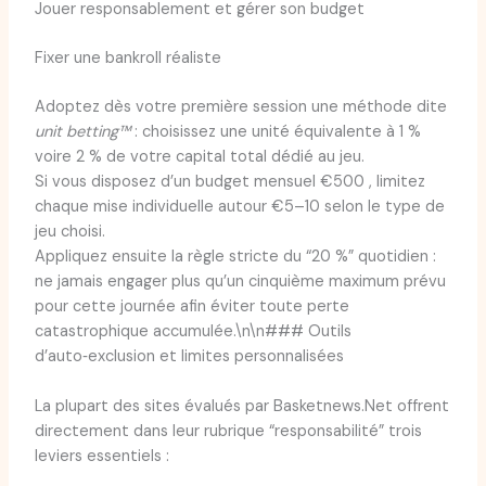
Jouer responsablement et gérer son budget
Fixer une bankroll réaliste
Adoptez dès votre première session une méthode dite
unit betting™
: choisissez une unité équivalente à 1 %
voire 2 % de votre capital total dédié au jeu.
Si vous disposez d’un budget mensuel €500 , limitez
chaque mise individuelle autour €5–10 selon le type de
jeu choisi.
Appliquez ensuite la règle stricte du “20 %” quotidien :
ne jamais engager plus qu’un cinquième maximum prévu
pour cette journée afin éviter toute perte
catastrophique accumulée.\n\n### Outils
d’auto‑exclusion et limites personnalisées
La plupart des sites évalués par Basketnews.Net offrent
directement dans leur rubrique “responsabilité” trois
leviers essentiels :