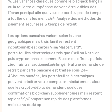
%. Les variantes classiques comme le blackjack français
ou la roulette européenne doivent être visibles dès
l’écran principal afin que vous ne perdiez pas de temps
à fouiller dans les menus.\n\nAnalyse des méthodes de
paiement sécurisées & temps de retrait
Les options bancaires varient selon la zone
géographique mais trois familles restent
incontournables : cartes Visa/MasterCard®,
porte‑feuilles électroniques tels que Skrill ou Neteller,
puis cryptomonnaies comme Bitcoin qui offrent parfois
zéro frais transactionnel.\n\nEn général une demande de
retrait par carte bancaire est traitée sous 24–
48 heures ouvrées ; les portefeuilles électroniques
peuvent créditer votre compte immédiatement alors
que les crypto‑débits demandent quelques
confirmations blockchain supplémentaires mais restent
rapides.\n\nComparaison rapide des plateformes
mobiles vs desktop