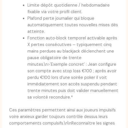
Limite dépôt quotidienne / hebdomadaire
fixable via votre profil client.
Plafond perte journalier qui bloque
automatiquement toutes nouvelles mises dès
atteinte.
Fonction auto‑block temporel activable après
X pertes consécutives – typiquement cinq
mains perdues au blackjack déclenchent une
pause obligatoire de trente
minutes.\n>`Exemple concret` : Jean configure
son compte avec stop loss €100 ; après avoir
perdu €100 lors d’une soirée poker il voit
immédiatement son accès suspendu pendant
trente minutes puis doit valider manuellement
sa volonté reconduire.*
Ces paramètres permettent ainsi aux joueurs impulsifs
voire anxieux garder toujours contrôle dessus leurs
comportements compulsifs.\n\nReconnaître les signes