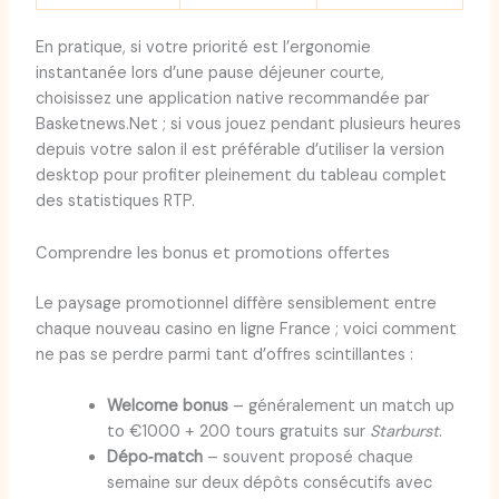
En pratique, si votre priorité est l’ergonomie
instantanée lors d’une pause déjeuner courte,
choisissez une application native recommandée par
Basketnews.Net ; si vous jouez pendant plusieurs heures
depuis votre salon il est préférable d’utiliser la version
desktop pour profiter pleinement du tableau complet
des statistiques RTP.
Comprendre les bonus et promotions offertes
Le paysage promotionnel diffère sensiblement entre
chaque nouveau casino en ligne France ; voici comment
ne pas se perdre parmi tant d’offres scintillantes :
Welcome bonus
– généralement un match up
to €1000 + 200 tours gratuits sur
Starburst
.
Dépo‑match
– souvent proposé chaque
semaine sur deux dépôts consécutifs avec