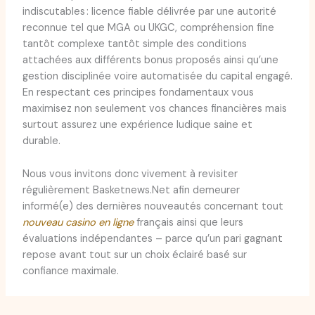
indiscutables : licence fiable délivrée par une autorité
reconnue tel que MGA ou UKGC, compréhension fine
tantôt complexe tantôt simple des conditions
attachées aux différents bonus proposés ainsi qu’une
gestion disciplinée voire automatisée du capital engagé.​
En respectant ces principes fondamentaux vous
maximisez non seulement vos chances financières mais
surtout assurez une expérience ludique saine et
durable.​
Nous vous invitons donc vivement à revisiter
régulièrement Basketnews.Net afin demeurer
informé(e) des dernières nouveautés concernant tout
nouveau casino en ligne
français ainsi que leurs
évaluations indépendantes – parce qu’un pari gagnant
repose avant tout sur un choix éclairé basé sur
confiance maximale.​