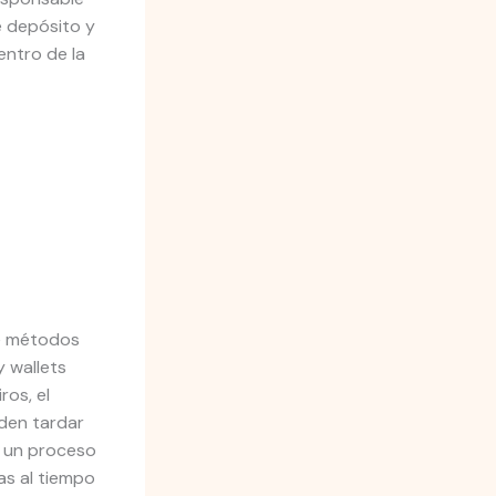
e depósito y
entro de la
e métodos
y wallets
ros, el
den tardar
a un proceso
as al tiempo