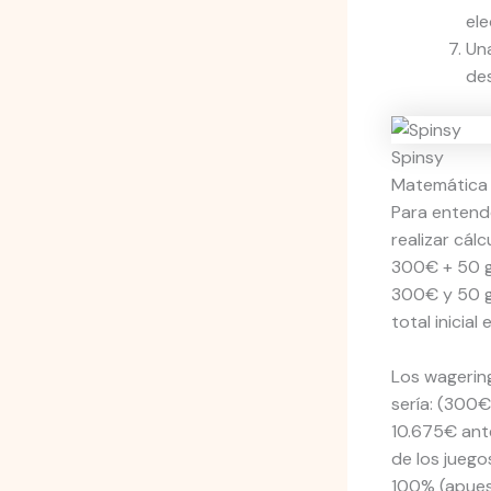
ele
Una
des
Spinsy
Matemática 
Para entende
realizar cá
300€ + 50 gi
300€ y 50 gi
total inicia
Los wagering
sería: (300€
10.675€ ante
de los juego
100% (apues