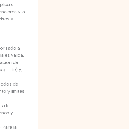
lica el
ncieras y la
isos y
torizado a
a es válida.
cación de
saporte) y,
.
étodos de
to y límites
os de
bonos y
 Para la