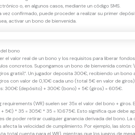
ctrónico o, en algunos casos, mediante un código SMS.
 vez confirmado, puede proceder a realizar su primer depósito
ea, activar un bono de bienvenida.
del bono
r el valor real de un bono y los requisitos para liberar fondos
lculos concretos. Supongamos un bono de bienvenida común: 
ros gratis\“. Un jugador deposita 300€, recibiendo un bono 
ros con valor de 0,10€ cada uno (total 5€ en valor de giros).
l es: 300€ (depósito) + 300€ (bono) + 5€ (giros) = 605€.
 requirements (WR) suelen ser 35x el valor del bono + giros. E
 + 5€) * 35 = 305€ * 35 = 10.675€. Esto significa que debe a
s de poder retirar cualquier ganancia derivada del bono. La 
s afecta la velocidad de cumplimiento. Por ejemplo, las slots 
ta total cuenta para el WR), mientras que los juegos de me