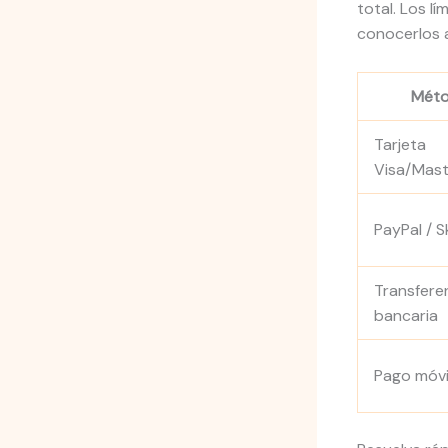
total. Los lí
conocerlos a
Mét
Tarjeta
Visa/Mas
PayPal / Sk
Transfere
bancaria
Pago móvi