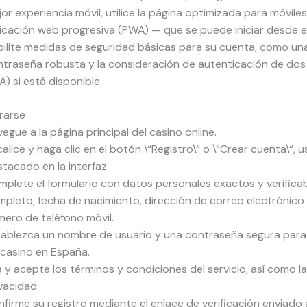
or experiencia móvil, utilice la página optimizada para móviles
icación web progresiva (PWA) — que se puede iniciar desde e
ilite medidas de seguridad básicas para su cuenta, como un
traseña robusta y la consideración de autenticación de dos
A) si está disponible.
rarse
egue a la página principal del casino online.
alice y haga clic en el botón \“Registro\“ o \“Crear cuenta\“,
tacado en la interfaz.
plete el formulario con datos personales exactos y verifica
pleto, fecha de nacimiento, dirección de correo electrónico 
ero de teléfono móvil.
tablezca un nombre de usuario y una contraseña segura para
 casino en España.
 y acepte los términos y condiciones del servicio, así como la
vacidad.
firme su registro mediante el enlace de verificación enviado