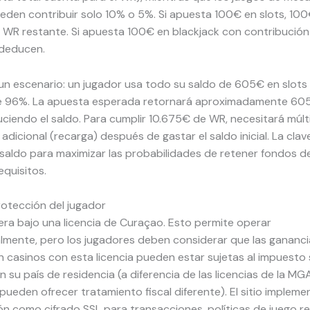
eden contribuir solo 10% o 5%. Si apuesta 100€ en slots, 10
 WR restante. Si apuesta 100€ en blackjack con contribución
 deducen.
un escenario: un jugador usa todo su saldo de 605€ en slots
 96%. La apuesta esperada retornará aproximadamente 605
ciendo el saldo. Para cumplir 10.675€ de WR, necesitará múlt
adicional (recarga) después de gastar el saldo inicial. La clav
 saldo para maximizar las probabilidades de retener fondos 
equisitos.
rotección del jugador
era bajo una licencia de Curaçao. Esto permite operar
almente, pero los jugadores deben considerar que las gananci
 casinos con esta licencia pueden estar sujetas al impuesto 
n su país de residencia (a diferencia de las licencias de la MGA
 pueden ofrecer tratamiento fiscal diferente). El sitio implem
ón como cifrado SSL para transacciones, políticas de juego 