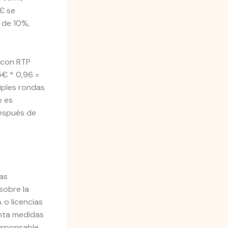
0€ se
 de 10%,
 con RTP
€ * 0,96 =
iples rondas
e es
después de
as
sobre la
 o licencias
enta medidas
responsable