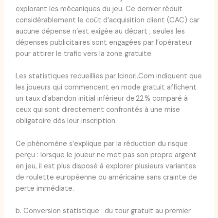
explorant les mécaniques du jeu. Ce dernier réduit
considérablement le coût d’acquisition client (CAC) car
aucune dépense n’est exigée au départ ; seules les
dépenses publicitaires sont engagées par l’opérateur
pour attirer le trafic vers la zone gratuite.
Les statistiques recueillies par Icinori.Com indiquent que
les joueurs qui commencent en mode gratuit affichent
un taux d’abandon initial inférieur de 22 % comparé à
ceux qui sont directement confrontés à une mise
obligatoire dès leur inscription.
Ce phénomène s’explique par la réduction du risque
perçu : lorsque le joueur ne met pas son propre argent
en jeu, il est plus disposé à explorer plusieurs variantes
de roulette européenne ou américaine sans crainte de
perte immédiate.
b. Conversion statistique : du tour gratuit au premier