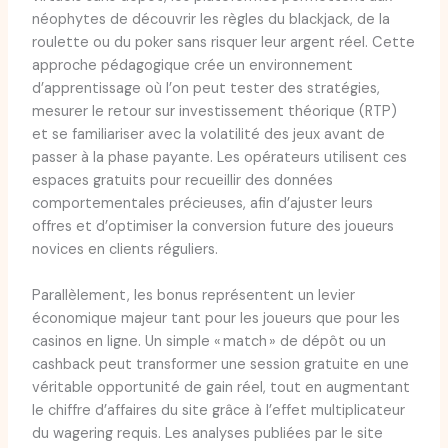
néophytes de découvrir les règles du blackjack, de la
roulette ou du poker sans risquer leur argent réel. Cette
approche pédagogique crée un environnement
d’apprentissage où l’on peut tester des stratégies,
mesurer le retour sur investissement théorique (RTP)
et se familiariser avec la volatilité des jeux avant de
passer à la phase payante. Les opérateurs utilisent ces
espaces gratuits pour recueillir des données
comportementales précieuses, afin d’ajuster leurs
offres et d’optimiser la conversion future des joueurs
novices en clients réguliers.
Parallèlement, les bonus représentent un levier
économique majeur tant pour les joueurs que pour les
casinos en ligne. Un simple « match » de dépôt ou un
cashback peut transformer une session gratuite en une
véritable opportunité de gain réel, tout en augmentant
le chiffre d’affaires du site grâce à l’effet multiplicateur
du wagering requis. Les analyses publiées par le site