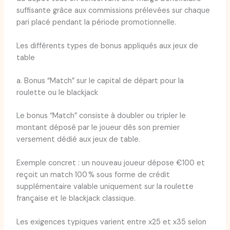
suffisante grâce aux commissions prélevées sur chaque
pari placé pendant la période promotionnelle.
Les différents types de bonus appliqués aux jeux de
table
a. Bonus “Match” sur le capital de départ pour la
roulette ou le blackjack
Le bonus “Match” consiste à doubler ou tripler le
montant déposé par le joueur dès son premier
versement dédié aux jeux de table.
Exemple concret : un nouveau joueur dépose €100 et
reçoit un match 100 % sous forme de crédit
supplémentaire valable uniquement sur la roulette
française et le blackjack classique.
Les exigences typiques varient entre x25 et x35 selon