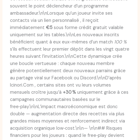
souvent le point déclencheur d’un programme
ambassadeur.\n\nLorsque qu’un joueur invite ses
contacts via un lien personnalisé , il reçoit
immédiatement
€5
sous forme crédit gratuit valable
uniquement sur les tables.\n\nLes nouveaux inscrits
bénéficient quant à eux eux-mêmes d’un match
100 %
s’ils effectuent leur premier dépôt dans les vingt quatre
heures suivant l’invitation.\n\nCette dynamique crée
une boucle vertueuse : chaque nouveau membre
génère potentiellement deux nouveaux parrains grâce
au partage viral sur Facebook ou Discord.\n\nD’après
Icinori.Com , certains sites ont vu leurs volumes
mensuels croître jusqu’à
+30 %
uniquement grâce à ces
campagnes communautaires basées sur le
free‑play.\n\nL’impact macroéconomique est donc
double — augmentation directe des recettes via plus
grandes mises moyennes et renforcement indirect via
acquisition organique low‑cost.\n\n— \n\n## Risques
financiers pour les joueurs : quand le free‑play devient