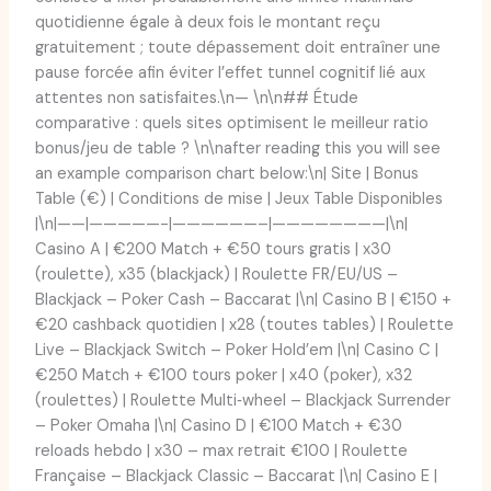
quotidienne égale à deux fois le montant reçu
gratuitement ; toute dépassement doit entraîner une
pause forcée afin éviter l’effet tunnel cognitif lié aux
attentes non satisfaites.\n— \n\n## Étude
comparative : quels sites optimisent le meilleur ratio
bonus/jeu de table ? \n\nafter reading this you will see
an example comparison chart below:\n| Site | Bonus
Table (€) | Conditions de mise | Jeux Table Disponibles
|\n|——|—————-|——————–|————————|\n|
Casino A | €200 Match + €50 tours gratis | x30
(roulette), x35 (blackjack) | Roulette FR/EU/US –
Blackjack – Poker Cash – Baccarat |\n| Casino B | €150 +
€20 cashback quotidien | x28 (toutes tables) | Roulette
Live – Blackjack Switch – Poker Hold’em |\n| Casino C |
€250 Match + €100 tours poker | x40 (poker), x32
(roulettes) | Roulette Multi‑wheel – Blackjack Surrender
– Poker Omaha |\n| Casino D | €100 Match + €30
reloads hebdo | x30 – max retrait €100 | Roulette
Française – Blackjack Classic – Baccarat |\n| Casino E |