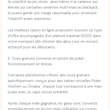
la volatilité du jeu choisi ; ainsi même si la variance est
élevée sur certaines variantes multi‑main au blackjack,
le joueur garde une marge raisonnable pour atteindre
l’objectif avant expiration.
Les meilleurs casino en ligne proposent souvent ce type
d’offre accompagnée d’un plafond maximal (€200 dans
notre exemple) afin d’éviter des abus tout en restant
attractif pour les débutants.
b. Tours gratuits convertis en jetons de poker :
fonctionnement et limites
Certaines plateformes offrent des tours gratuits
spécifiquement conçus pour des tables virtuelles Poker
Hold’em ou Omaha ; chaque tour correspond à une main
jouée avec un tapis virtuel prédéfini.
Après chaque main gagnante, les gains sont convertis
immédiatement en jetons réels utilisables sur toutes