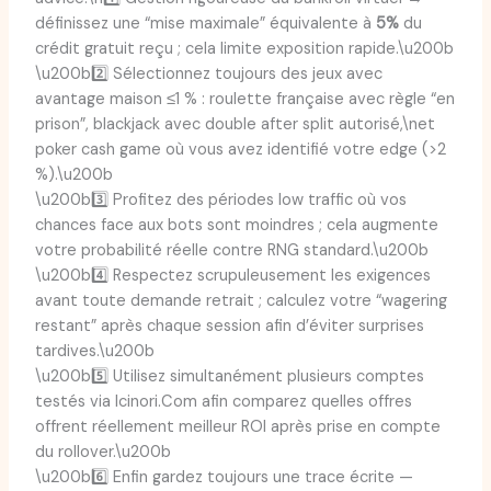
définissez une “mise maximale” équivalente à
5%
du
crédit gratuit reçu ; cela limite exposition rapide.\u200b
\u200b2️⃣ Sélectionnez toujours des jeux avec
avantage maison ≤1 % : roulette française avec règle “en
prison”, blackjack avec double after split autorisé,\net
poker cash game où vous avez identifié votre edge (>2
%).\u200b
\u200b3️⃣ Profitez des périodes low traffic où vos
chances face aux bots sont moindres ; cela augmente
votre probabilité réelle contre RNG standard.\u200b
\u200b4️⃣ Respectez scrupuleusement les exigences
avant toute demande retrait ; calculez votre “wagering
restant” après chaque session afin d’éviter surprises
tardives.\u200b
\u200b5️⃣ Utilisez simultanément plusieurs comptes
testés via Icinori.Com afin comparez quelles offres
offrent réellement meilleur ROI après prise en compte
du rollover.\u200b
\u200b6️⃣ Enfin gardez toujours une trace écrite —