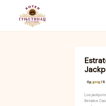
Пређи
на
садржај
Estra
Jackp
Од:
goog
/
6.
Los jackpot
Betalice Cas