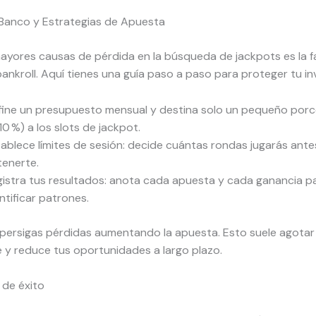
 Banco y Estrategias de Apuesta
ayores causas de pérdida en la búsqueda de jackpots es la f
bankroll. Aquí tienes una guía paso a paso para proteger tu in
fine un presupuesto mensual y destina solo un pequeño porc
10 %) a los slots de jackpot.
ablece límites de sesión: decide cuántas rondas jugarás ante
tenerte.
istra tus resultados: anota cada apuesta y cada ganancia p
ntificar patrones.
persigas pérdidas aumentando la apuesta. Esto suele agotar 
 y reduce tus oportunidades a largo plazo.
 de éxito