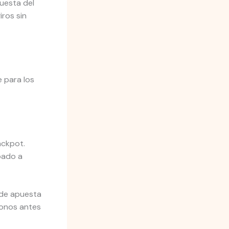
puesta del
iros sin
 para los
ackpot.
pado a
 de apuesta
bonos antes