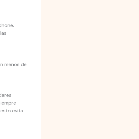
tphone.
las
en menos de
dares
Siempre
 esto evita