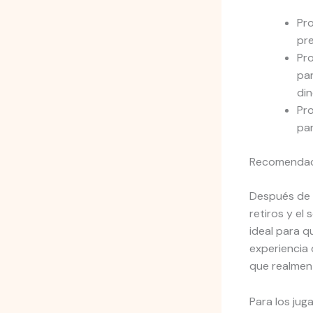
Pro
pre
Pro
par
din
Pro
par
Recomendaci
Después de a
retiros y el
ideal para 
experiencia
que realmen
Para los jug