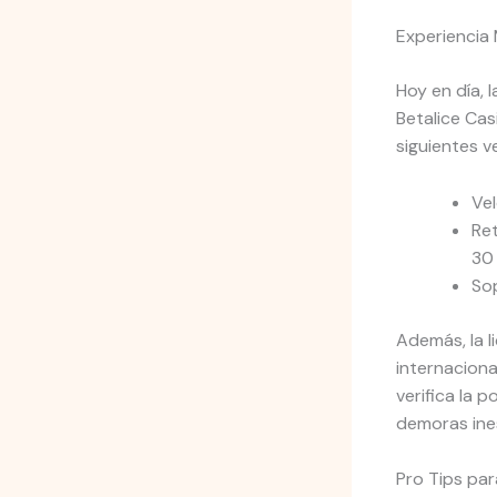
Experiencia 
Hoy en día, 
Betalice Cas
siguientes v
Ve
Re
30
Sop
Además, la l
internaciona
verifica la p
demoras ine
Pro Tips pa