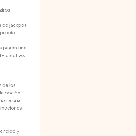
giros
s de jackpot
 propio
os pagan una
P efectivo.
z de los
 la opción
mbina una
romociones
rendido y