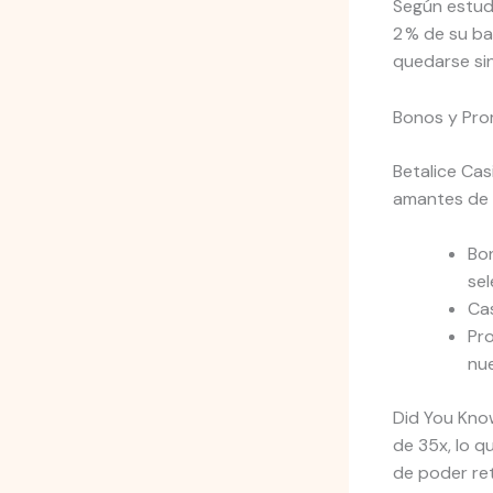
Según estudi
2 % de su ba
quedarse sin
Bonos y Pro
Betalice Ca
amantes de l
Bon
sel
Cas
Pr
nue
Did You Know
de 35x, lo q
de poder ret