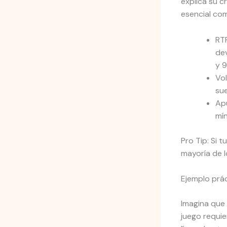
explica su c
esencial co
RTP
dev
y 9
Vol
sue
Apu
mín
Pro Tip: Si 
mayoría de l
Ejemplo prá
Imagina que
juego requie