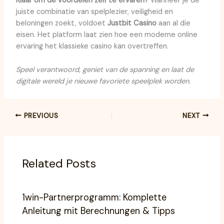
Klaar om de voordelen zelf te ervaren?
Wanneer je de
juiste combinatie van spelplezier, veiligheid en
beloningen zoekt, voldoet
Justbit Casino
aan al die
eisen. Het platform laat zien hoe een moderne online
ervaring het klassieke casino kan overtreffen.
Speel verantwoord, geniet van de spanning en laat de
digitale wereld je nieuwe favoriete speelplek worden.
PREVIOUS
NEXT
Related Posts
1win-Partnerprogramm: Komplette
Anleitung mit Berechnungen & Tipps