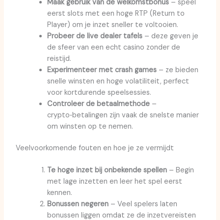
Maak gebruik van de welkomstbonus
– speel
eerst slots met een hoge RTP (Return to
Player) om je inzet sneller te voltooien.
Probeer de live dealer tafels
– deze geven je
de sfeer van een echt casino zonder de
reistijd.
Experimenteer met crash games
– ze bieden
snelle winsten en hoge volatiliteit, perfect
voor kortdurende speelsessies.
Controleer de betaalmethode
–
crypto‑betalingen zijn vaak de snelste manier
om winsten op te nemen.
Veelvoorkomende fouten en hoe je ze vermijdt
Te hoge inzet bij onbekende spellen
– Begin
met lage inzetten en leer het spel eerst
kennen.
Bonussen negeren
– Veel spelers laten
bonussen liggen omdat ze de inzetvereisten