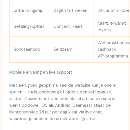
Uitbetalingstijd
Dagen tot weken
24 uur of minder
Kaart, e‑wallet,
Betalingsopties
Contant, kaart
crypto
Welkomstbonuss
Bonusaanbod
Zeldzaam
cashback,
VIP‑programma
Mobiele ervaring en live support
Met een goed geoptimaliseerde website kun je overal
spelen – thuis, onderweg of tijdens een koffiepauze.
Justbit Casino biedt een mobiele interface die soepel
werkt op zowel iOS als Android. Daarnaast staat de
klantenservice 24 uur per dag klaar via live chat,
waardoor je nooit in de steek wordt gelaten.