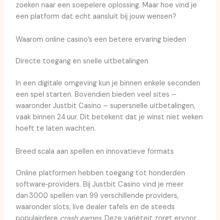
zoeken naar een soepelere oplossing. Maar hoe vind je
een platform dat echt aansluit bij jouw wensen?
Waarom online casino’s een betere ervaring bieden
Directe toegang en snelle uitbetalingen
In een digitale omgeving kun je binnen enkele seconden
een spel starten. Bovendien bieden veel sites –
waaronder Justbit Casino – supersnelle uitbetalingen,
vaak binnen 24 uur. Dit betekent dat je winst niet weken
hoeft te laten wachten.
Breed scala aan spellen en innovatieve formats
Online platformen hebben toegang tot honderden
software‑providers. Bij Justbit Casino vind je meer
dan 3000 spellen van 99 verschillende providers,
waaronder slots, live dealer tafels en de steeds
populairdere
crash games
. Deze variëteit zorgt ervoor