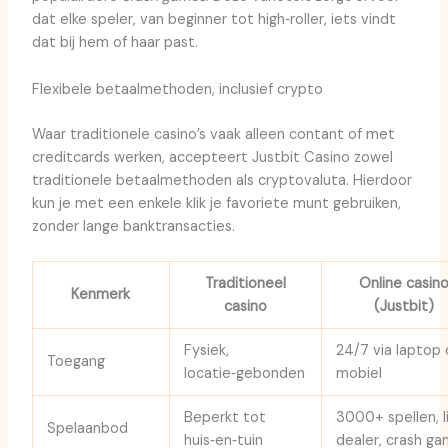
dat elke speler, van beginner tot high‑roller, iets vindt
dat bij hem of haar past.
Flexibele betaalmethoden, inclusief crypto
Waar traditionele casino’s vaak alleen contant of met
creditcards werken, accepteert Justbit Casino zowel
traditionele betaalmethoden als cryptovaluta. Hierdoor
kun je met een enkele klik je favoriete munt gebruiken,
zonder lange banktransacties.
Traditioneel
Online casin
Kenmerk
casino
(Justbit)
Fysiek,
24/7 via laptop 
Toegang
locatie‑gebonden
mobiel
Beperkt tot
3000+ spellen, l
Spelaanbod
huis‑en‑tuin
dealer, crash g