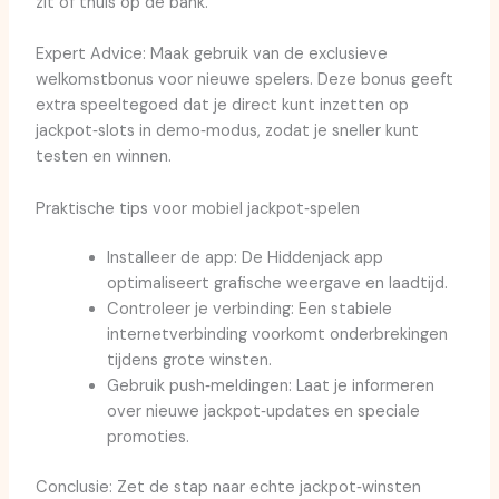
zit of thuis op de bank.
Expert Advice: Maak gebruik van de exclusieve
welkomstbonus voor nieuwe spelers. Deze bonus geeft
extra speeltegoed dat je direct kunt inzetten op
jackpot‑slots in demo‑modus, zodat je sneller kunt
testen en winnen.
Praktische tips voor mobiel jackpot‑spelen
Installeer de app: De Hiddenjack app
optimaliseert grafische weergave en laadtijd.
Controleer je verbinding: Een stabiele
internetverbinding voorkomt onderbrekingen
tijdens grote winsten.
Gebruik push‑meldingen: Laat je informeren
over nieuwe jackpot‑updates en speciale
promoties.
Conclusie: Zet de stap naar echte jackpot‑winsten