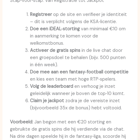
Stap‑voor‑stap: Van Registratie tot Jackpot
Registreer
op de site en verifieer je identiteit
– dit is verplicht volgens de KSA‑licentie.
Doe een iDEAL‑storting
van minimaal €10 om
in aanmerking te komen voor de
welkomstbonus.
Activeer de gratis spins
in de live chat door
een groepsdoel te behalen (bijv. 500 punten
in één week).
Doe mee aan een fantasy‑football competitie
en kies een team met hoge RTP‑spelers.
Volg de leaderboard
en verhoog je inzet
geleidelijk wanneer je boven de top‑10 komt.
Claim je jackpot
zodra je de vereiste inzet
(bijvoorbeeld 35x de bonus) hebt voltooid.
Voorbeeld:
Jan begon met een €20 storting en
gebruikte de gratis spins die hij verdiende via de chat.
Na drie dagen speelde hij in de fantasy‑liga, scoorde hij