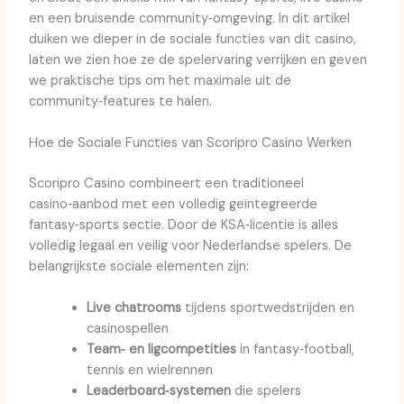
en een bruisende community‑omgeving. In dit artikel
duiken we dieper in de sociale functies van dit casino,
laten we zien hoe ze de spelervaring verrijken en geven
we praktische tips om het maximale uit de
community‑features te halen.
Hoe de Sociale Functies van Scoripro Casino Werken
Scoripro Casino combineert een traditioneel
casino‑aanbod met een volledig geïntegreerde
fantasy‑sports sectie. Door de KSA‑licentie is alles
volledig legaal en veilig voor Nederlandse spelers. De
belangrijkste sociale elementen zijn:
Live chatrooms
tijdens sportwedstrijden en
casinospellen
Team‑ en ligcompetities
in fantasy‑football,
tennis en wielrennen
Leaderboard‑systemen
die spelers