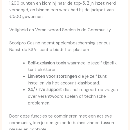
1.200 punten en klom hij naar de top‑5. Zijn inzet werd
verhoogd, en binnen een week had hij de jackpot van
€500 gewonnen.
Veiligheid en Verantwoord Spelen in de Community
Scoripro Casino neemt spelersbescherming serieus.
Naast de KSA‑licentie biedt het platform:
Self‑exclusion tools
waarmee je jezelf tijdelijk
kunt blokkeren.
Limieten voor stortingen
die je zelf kunt
instellen via het account‑dashboard.
24/7 live support
die snel reageert op vragen
over verantwoord spelen of technische
problemen.
Door deze functies te combineren met een actieve
community, kun je een gezonde balans vinden tussen
plezier en controle.