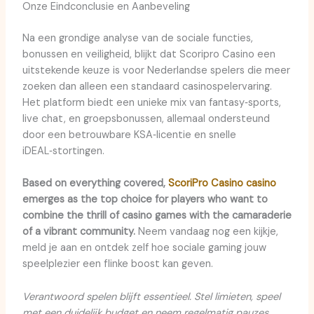
Onze Eindconclusie en Aanbeveling
Na een grondige analyse van de sociale functies,
bonussen en veiligheid, blijkt dat Scoripro Casino een
uitstekende keuze is voor Nederlandse spelers die meer
zoeken dan alleen een standaard casinospelervaring.
Het platform biedt een unieke mix van fantasy‑sports,
live chat, en groepsbonussen, allemaal ondersteund
door een betrouwbare KSA‑licentie en snelle
iDEAL‑stortingen.
Based on everything covered,
ScoriPro Casino casino
emerges as the top choice for players who want to
combine the thrill of casino games with the camaraderie
of a vibrant community.
Neem vandaag nog een kijkje,
meld je aan en ontdek zelf hoe sociale gaming jouw
speelplezier een flinke boost kan geven.
Verantwoord spelen blijft essentieel. Stel limieten, speel
met een duidelijk budget en neem regelmatig pauzes.