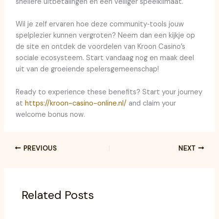
snellere uitbetalingen en een veiliger speelklimaat.
Wil je zelf ervaren hoe deze community‑tools jouw
spelplezier kunnen vergroten? Neem dan een kijkje op
de site en ontdek de voordelen van Kroon Casino’s
sociale ecosysteem. Start vandaag nog en maak deel
uit van de groeiende spelersgemeenschap!
Ready to experience these benefits? Start your journey
at
https://kroon-casino-online.nl/
and claim your
welcome bonus now.
PREVIOUS
NEXT
Related Posts