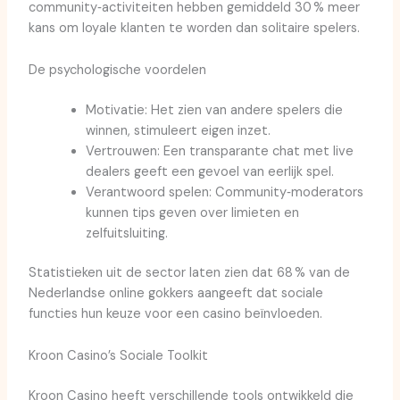
community‑activiteiten hebben gemiddeld 30 % meer
kans om loyale klanten te worden dan solitaire spelers.
De psychologische voordelen
Motivatie: Het zien van andere spelers die
winnen, stimuleert eigen inzet.
Vertrouwen: Een transparante chat met live
dealers geeft een gevoel van eerlijk spel.
Verantwoord spelen: Community‑moderators
kunnen tips geven over limieten en
zelfuitsluiting.
Statistieken uit de sector laten zien dat 68 % van de
Nederlandse online gokkers aangeeft dat sociale
functies hun keuze voor een casino beïnvloeden.
Kroon Casino’s Sociale Toolkit
Kroon Casino heeft verschillende tools ontwikkeld die