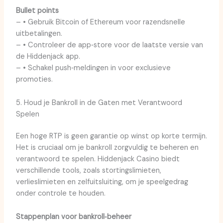
Bullet points
– • Gebruik Bitcoin of Ethereum voor razendsnelle
uitbetalingen.
– • Controleer de app‑store voor de laatste versie van
de Hiddenjack app.
– • Schakel push‑meldingen in voor exclusieve
promoties.
5. Houd je Bankroll in de Gaten met Verantwoord
Spelen
Een hoge RTP is geen garantie op winst op korte termijn.
Het is cruciaal om je bankroll zorgvuldig te beheren en
verantwoord te spelen. Hiddenjack Casino biedt
verschillende tools, zoals stortingslimieten,
verlieslimieten en zelfuitsluiting, om je speelgedrag
onder controle te houden.
Stappenplan voor bankroll‑beheer