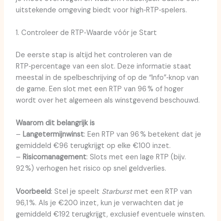
uitstekende omgeving biedt voor high‑RTP‑spelers.
1. Controleer de RTP‑Waarde vóór je Start
De eerste stap is altijd het controleren van de
RTP‑percentage van een slot. Deze informatie staat
meestal in de spelbeschrijving of op de “Info”‑knop van
de game. Een slot met een RTP van 96 % of hoger
wordt over het algemeen als winstgevend beschouwd.
Waarom dit belangrijk is
–
Langetermijnwinst
: Een RTP van 96 % betekent dat je
gemiddeld €96 terugkrijgt op elke €100 inzet.
–
Risicomanagement
: Slots met een lage RTP (bijv.
92 %) verhogen het risico op snel geldverlies.
Voorbeeld
: Stel je speelt
Starburst
met een RTP van
96,1 %. Als je €200 inzet, kun je verwachten dat je
gemiddeld €192 terugkrijgt, exclusief eventuele winsten.