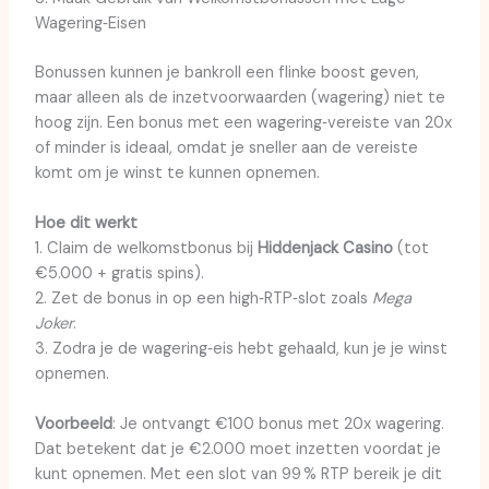
Wagering‑Eisen
Bonussen kunnen je bankroll een flinke boost geven,
maar alleen als de inzetvoorwaarden (wagering) niet te
hoog zijn. Een bonus met een wagering‑vereiste van 20x
of minder is ideaal, omdat je sneller aan de vereiste
komt om je winst te kunnen opnemen.
Hoe dit werkt
1. Claim de welkomstbonus bij
Hiddenjack Casino
(tot
€5.000 + gratis spins).
2. Zet de bonus in op een high‑RTP‑slot zoals
Mega
Joker
.
3. Zodra je de wagering‑eis hebt gehaald, kun je je winst
opnemen.
Voorbeeld
: Je ontvangt €100 bonus met 20x wagering.
Dat betekent dat je €2.000 moet inzetten voordat je
kunt opnemen. Met een slot van 99 % RTP bereik je dit