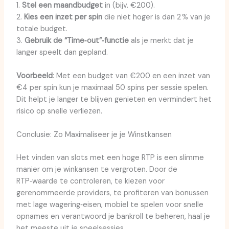
1.
Stel een maandbudget
in (bijv. €200).
2.
Kies een inzet per spin
die niet hoger is dan 2 % van je
totale budget.
3.
Gebruik de “Time‑out”‑functie
als je merkt dat je
langer speelt dan gepland.
Voorbeeld
: Met een budget van €200 en een inzet van
€4 per spin kun je maximaal 50 spins per sessie spelen.
Dit helpt je langer te blijven genieten en vermindert het
risico op snelle verliezen.
Conclusie: Zo Maximaliseer je je Winstkansen
Het vinden van slots met een hoge RTP is een slimme
manier om je winkansen te vergroten. Door de
RTP‑waarde te controleren, te kiezen voor
gerenommeerde providers, te profiteren van bonussen
met lage wagering‑eisen, mobiel te spelen voor snelle
opnames en verantwoord je bankroll te beheren, haal je
het meeste uit je speelsessies.