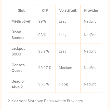
Slot
RTP
Volatiliteit
Provider
Mega Joker
99 %
Laag
NetEnt
Blood
98 %
Laag
NetEnt
Suckers
Jackpot
98,9 %
Laag
NetEnt
6000
Gonzo’s
95,97 %
Medium
NetEnt
Quest
Dead or
96,8 %
Hoog
NetEnt
Alive 2
2. Kies voor Slots van Betrouwbare Providers