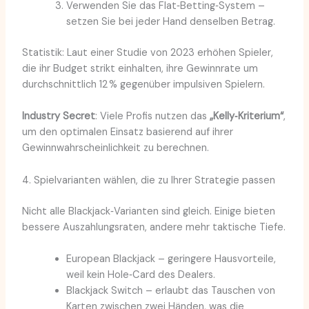
Verwenden Sie das Flat‑Betting‑System –
setzen Sie bei jeder Hand denselben Betrag.
Statistik: Laut einer Studie von 2023 erhöhen Spieler,
die ihr Budget strikt einhalten, ihre Gewinnrate um
durchschnittlich 12 % gegenüber impulsiven Spielern.
Industry Secret
: Viele Profis nutzen das
„Kelly‑Kriterium“
,
um den optimalen Einsatz basierend auf ihrer
Gewinnwahrscheinlichkeit zu berechnen.
4. Spielvarianten wählen, die zu Ihrer Strategie passen
Nicht alle Blackjack‑Varianten sind gleich. Einige bieten
bessere Auszahlungsraten, andere mehr taktische Tiefe.
European Blackjack – geringere Hausvorteile,
weil kein Hole‑Card des Dealers.
Blackjack Switch – erlaubt das Tauschen von
Karten zwischen zwei Händen, was die