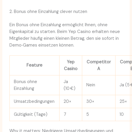
2. Bonus ohne Einzahlung clever nutzen
Ein Bonus ohne Einzahlung ermöglicht Ihnen, ohne
Eigenkapital zu starten. Beim Yep Casino erhalten neue
Mitglieder häufig einen kleinen Betrag, den sie sofort in
Demo‑Games einsetzen können.
Yep
Competitor
Compe
Feature
Casino
A
Bonus ohne
Ja
Nein
Ja (5 
Einzahlung
(10 €)
Umsatzbedingungen
20×
30×
25×
Gültigkeit (Tage)
7
5
10
Why it matters: Niedrigere Umsatzbedingungen und