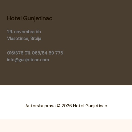
Hotel Gunjetinac
29. novembra bb
Vlasotince, Srbija
016/876 011, 065/84 89 773
info@gunjetinac.com
Autorska prava © 2026 Hotel Gunjetinac