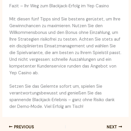
Fazit – Ihr Weg zum Blackjack‑Erfolg im Yep Casino
Mit diesen fünf Tipps sind Sie bestens gerüstet, um Ihre
Gewinnchancen zu maximieren. Nutzen Sie den
Willkommensbonus und den Bonus ohne Einzahlung, um
Ihre Strategien risikofrei zu testen. Achten Sie stets auf
ein diszipliniertes Einsatzmanagement und wählen Sie
die Spielvariante, die am besten zu Ihrem Spielstil passt.
Und nicht vergessen: schnelle Auszahlungen und ein
kompetenter Kundenservice runden das Angebot von
Yep Casino ab.
Setzen Sie das Gelernte sofort um, spielen Sie
verantwortungsbewusst und genießen Sie das
spannende Blackjack‑Erlebnis – ganz ohne Risiko dank
der Demo‑Mode. Viel Erfolg am Tisch!
PREVIOUS
NEXT