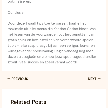
optimaliseren.
Conclusie
Door deze twaalf tips toe te passen, haal je het
maximale uit elke bonus die Kansino Casino biedt. Van
het lezen van de voorwaarden tot het benutten van
gratis spins en het instellen van verantwoord spelen
tools – elke stap draagt bij aan een veiliger, leuker en
winstgevender spelervaring. Begin vandaag nog met
deze strategieën en zie hoe jouw speeltegoed sneller
groeit. Veel succes en speel verantwoord!
PREVIOUS
NEXT
Related Posts