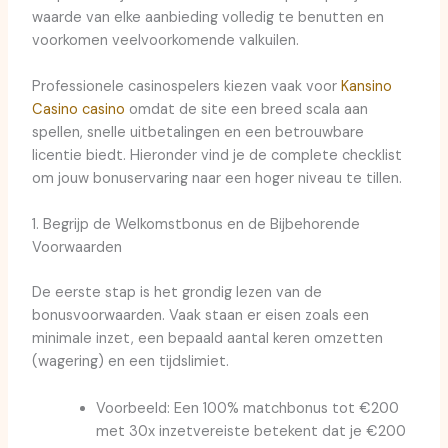
waarde van elke aanbieding volledig te benutten en
voorkomen veelvoorkomende valkuilen.
Professionele casinospelers kiezen vaak voor
Kansino
Casino casino
omdat de site een breed scala aan
spellen, snelle uitbetalingen en een betrouwbare
licentie biedt. Hieronder vind je de complete checklist
om jouw bonuservaring naar een hoger niveau te tillen.
1. Begrijp de Welkomstbonus en de Bijbehorende
Voorwaarden
De eerste stap is het grondig lezen van de
bonusvoorwaarden. Vaak staan er eisen zoals een
minimale inzet, een bepaald aantal keren omzetten
(wagering) en een tijdslimiet.
Voorbeeld: Een 100% matchbonus tot €200
met 30x inzetvereiste betekent dat je €200