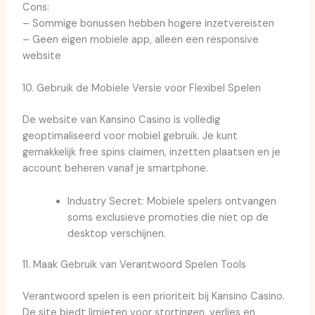
Cons:
– Sommige bonussen hebben hogere inzetvereisten
– Geen eigen mobiele app, alleen een responsive
website
10. Gebruik de Mobiele Versie voor Flexibel Spelen
De website van Kansino Casino is volledig
geoptimaliseerd voor mobiel gebruik. Je kunt
gemakkelijk free spins claimen, inzetten plaatsen en je
account beheren vanaf je smartphone.
Industry Secret: Mobiele spelers ontvangen
soms exclusieve promoties die niet op de
desktop verschijnen.
11. Maak Gebruik van Verantwoord Spelen Tools
Verantwoord spelen is een prioriteit bij Kansino Casino.
De site biedt limieten voor stortingen, verlies en