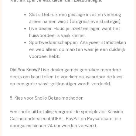
Niet elk spel vereist dezelfde inzetstrategie.
Slots: Gebruik een gestage inzet en verhoog
alleen na een winst (progressieve strategie).
Live dealer: Houd je inzetten lager, want het
huisvoordeel is vaak kleiner.
Sportweddenschappen: Analyseer statistieken
en wed alleen op markten waar je een duidelijk
voordeel hebt.
Did You Know?
Live dealer games gebruiken meerdere
decks om kaarttellen te voorkomen, waardoor de kans
op een grote winst gelijkmatiger wordt verdeeld.
5. Kies voor Snelle Betaalmethoden
Een snelle uitbetaling vergroot de speelplezier. Kansino
Casino ondersteunt iDEAL, PayPal en Paysafecard, die
doorgaans binnen 24 uur worden verwerkt.