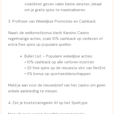
volatiliteit geven vaker kleine winsten, ideaal
om je gratis spins te maximaliseren.
3. Profiteer van Wekelijkse Promoties en Cashback
Naast de welkomstbonus biedt Kansino Casino
regelmatige acties, zoals 10% cashback op verliezen of
extra free spins op populaire spellen.
Bullet List – Populaire wekelijkse acties:
• 10% cashback op alle verloren inzetten
• 20 free spins op de nieuwste slot van NetEnt
• 5% bonus op sportweddenschappen
Meld je aan voor de nieuwsbrief van het casino om geen
enkele aanbieding te missen.
4. Zet je Inzetstrategieën Af op het Speltype