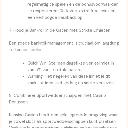
regelmatig te spelen en de bonusvoorwaarden
te respecteren. Dit levert extra free spins en
een verhoogde cashback op.
7. Houd je Bankroll in de Gaten met Strikte Limieten
Een goede bankroll‑management is cruciaal om langdurig
te kunnen spelen.
Quick Win: Stel een dagelijkse verlieslimiet in
van 5% van je totale bankroll.
Warning: Het negeren van deze limiet leidt
vaak tot impulsief gedrag en snelle verliezen.
8. Combineer Sportweddenschappen met Casino
Bonussen
Kansino Casino biedt een geïntegreerde omgeving waar
je zowel slots als sportweddenschappen kunt plaatsen.