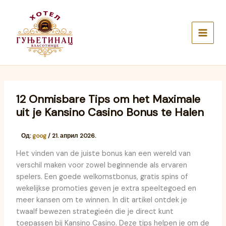
Пређи
Main
на
Men
садржај
12 Onmisbare Tips om het Maximale
uit je Kansino Casino Bonus te Halen
Од:
goog
/
21. април 2026.
Het vinden van de juiste bonus kan een wereld van
verschil maken voor zowel beginnende als ervaren
spelers. Een goede welkomstbonus, gratis spins of
wekelijkse promoties geven je extra speeltegoed en
meer kansen om te winnen. In dit artikel ontdek je
twaalf bewezen strategieën die je direct kunt
toepassen bij Kansino Casino. Deze tips helpen je om de