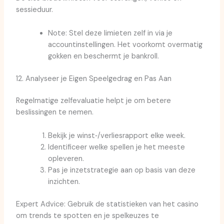
sessieduur.
Note: Stel deze limieten zelf in via je
accountinstellingen. Het voorkomt overmatig
gokken en beschermt je bankroll.
12. Analyseer je Eigen Speelgedrag en Pas Aan
Regelmatige zelfevaluatie helpt je om betere
beslissingen te nemen.
Bekijk je winst‑/verliesrapport elke week.
Identificeer welke spellen je het meeste
opleveren.
Pas je inzetstrategie aan op basis van deze
inzichten.
Expert Advice: Gebruik de statistieken van het casino
om trends te spotten en je spelkeuzes te