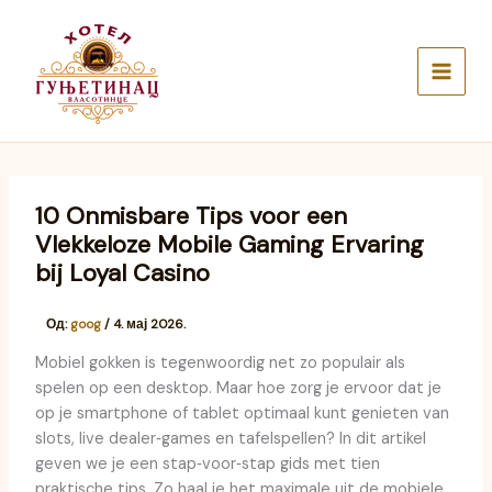
Пређи
Main
на
Men
садржај
10 Onmisbare Tips voor een
Vlekkeloze Mobile Gaming Ervaring
bij Loyal Casino
Од:
goog
/
4. мај 2026.
Mobiel gokken is tegenwoordig net zo populair als
spelen op een desktop. Maar hoe zorg je ervoor dat je
op je smartphone of tablet optimaal kunt genieten van
slots, live dealer‑games en tafelspellen? In dit artikel
geven we je een stap‑voor‑stap gids met tien
praktische tips. Zo haal je het maximale uit de mobiele