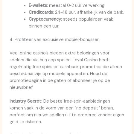
E‑wallets
: meestal 0‑2 uur verwerking.
Creditcards
: 24‑48 uur, afhankelijk van de bank.
Cryptocurrency
: steeds populairder, vaak
binnen een uur.
4. Profiteer van exclusieve mobiel‑bonussen
Veel online casino’s bieden extra beloningen voor
spelers die via hun app spelen. Loyal Casino heeft
regelmatig free spins en cashback‑promoties die alleen
beschikbaar zijn op mobiele apparaten. Houd de
promotiepagina in de gaten of abonneer je op de
nieuwsbrief.
Industry Secret:
De beste free‑spin‑aanbiedingen
komen vaak in de vorm van een “no deposit” bonus,
perfect om nieuwe spellen uit te proberen zonder eigen
geld te riskeren.