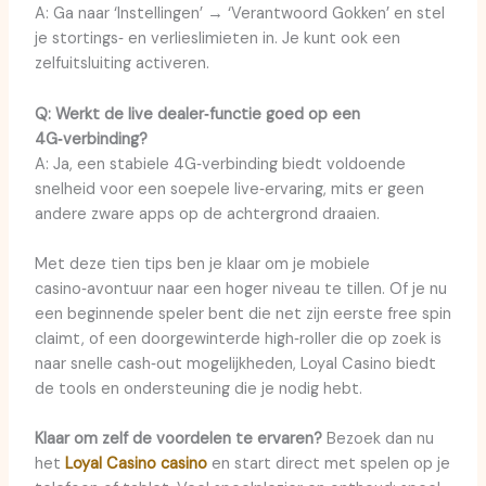
A: Ga naar ‘Instellingen’ → ‘Verantwoord Gokken’ en stel
je stortings‑ en verlieslimieten in. Je kunt ook een
zelfuitsluiting activeren.
Q: Werkt de live dealer‑functie goed op een
4G‑verbinding?
A: Ja, een stabiele 4G‑verbinding biedt voldoende
snelheid voor een soepele live‑ervaring, mits er geen
andere zware apps op de achtergrond draaien.
Met deze tien tips ben je klaar om je mobiele
casino‑avontuur naar een hoger niveau te tillen. Of je nu
een beginnende speler bent die net zijn eerste free spin
claimt, of een doorgewinterde high‑roller die op zoek is
naar snelle cash‑out mogelijkheden, Loyal Casino biedt
de tools en ondersteuning die je nodig hebt.
Klaar om zelf de voordelen te ervaren?
Bezoek dan nu
het
Loyal Casino casino
en start direct met spelen op je