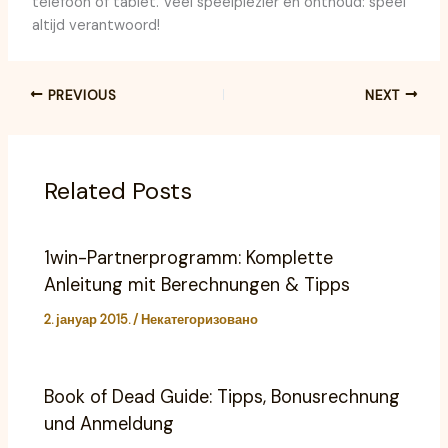
telefoon of tablet. Veel speelplezier en onthoud: speel
altijd verantwoord!
PREVIOUS
NEXT
Related Posts
1win-Partnerprogramm: Komplette
Anleitung mit Berechnungen & Tipps
2. јануар 2015.
/
Некатегоризовано
Book of Dead Guide: Tipps, Bonusrechnung
und Anmeldung