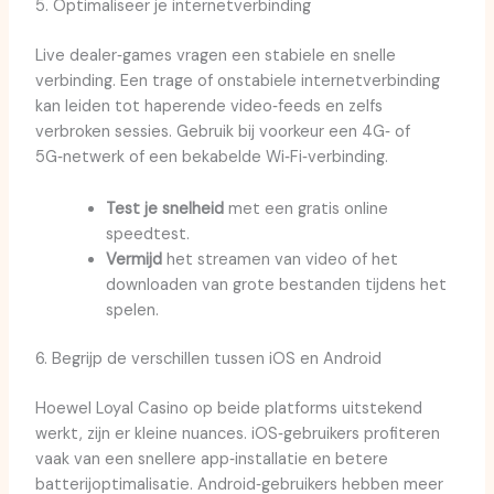
5. Optimaliseer je internetverbinding
Live dealer‑games vragen een stabiele en snelle
verbinding. Een trage of onstabiele internetverbinding
kan leiden tot haperende video‑feeds en zelfs
verbroken sessies. Gebruik bij voorkeur een 4G‑ of
5G‑netwerk of een bekabelde Wi‑Fi‑verbinding.
Test je snelheid
met een gratis online
speedtest.
Vermijd
het streamen van video of het
downloaden van grote bestanden tijdens het
spelen.
6. Begrijp de verschillen tussen iOS en Android
Hoewel Loyal Casino op beide platforms uitstekend
werkt, zijn er kleine nuances. iOS‑gebruikers profiteren
vaak van een snellere app‑installatie en betere
batterijoptimalisatie. Android‑gebruikers hebben meer