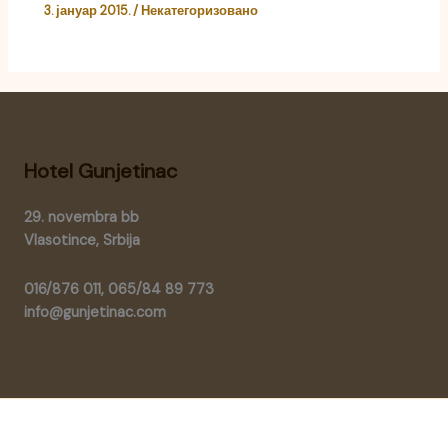
3. јануар 2015.
/
Некатегоризовано
Hotel Gunjetinac
29. novembra bb
Vlasotince, Srbija
016/876 011, 065/84 89 773
info@gunjetinac.com