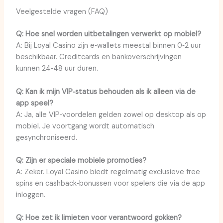
Veelgestelde vragen (FAQ)
Q: Hoe snel worden uitbetalingen verwerkt op mobiel?
A: Bij Loyal Casino zijn e‑wallets meestal binnen 0‑2 uur
beschikbaar. Creditcards en bankoverschrijvingen
kunnen 24‑48 uur duren.
Q: Kan ik mijn VIP‑status behouden als ik alleen via de
app speel?
A: Ja, alle VIP‑voordelen gelden zowel op desktop als op
mobiel. Je voortgang wordt automatisch
gesynchroniseerd.
Q: Zijn er speciale mobiele promoties?
A: Zeker. Loyal Casino biedt regelmatig exclusieve free
spins en cashback‑bonussen voor spelers die via de app
inloggen.
Q: Hoe zet ik limieten voor verantwoord gokken?