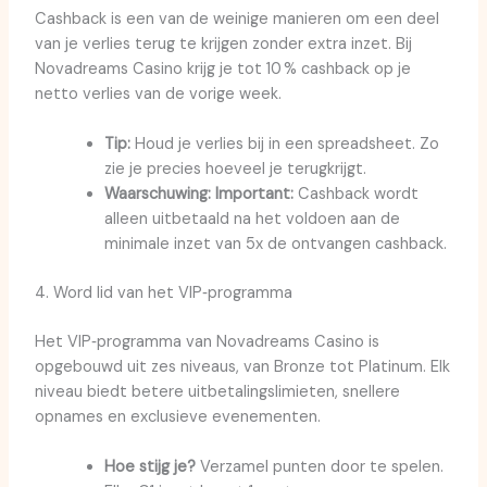
Cashback is een van de weinige manieren om een deel
van je verlies terug te krijgen zonder extra inzet. Bij
Novadreams Casino krijg je tot 10 % cashback op je
netto verlies van de vorige week.
Tip:
Houd je verlies bij in een spreadsheet. Zo
zie je precies hoeveel je terugkrijgt.
Waarschuwing:
Important:
Cashback wordt
alleen uitbetaald na het voldoen aan de
minimale inzet van 5x de ontvangen cashback.
4. Word lid van het VIP‑programma
Het VIP‑programma van Novadreams Casino is
opgebouwd uit zes niveaus, van Bronze tot Platinum. Elk
niveau biedt betere uitbetalingslimieten, snellere
opnames en exclusieve evenementen.
Hoe stijg je?
Verzamel punten door te spelen.