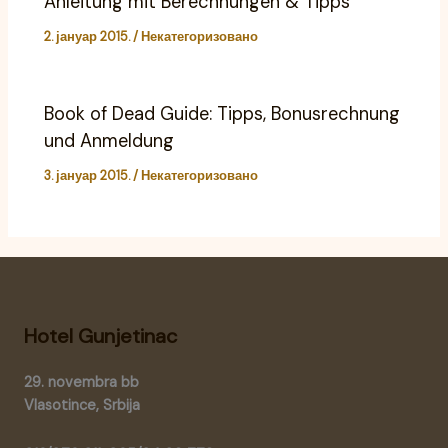
Anleitung mit Berechnungen & Tipps
2. јануар 2015.
/
Некатегоризовано
Book of Dead Guide: Tipps, Bonusrechnung
und Anmeldung
3. јануар 2015.
/
Некатегоризовано
Hotel Gunjetinac
29. novembra bb
Vlasotince, Srbija